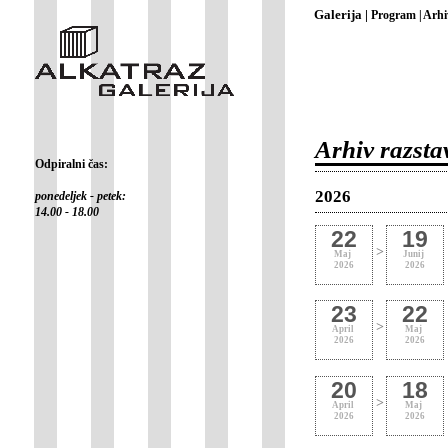
Galerija |
Program |
Arhi
Arhiv razsta
Odpiralni čas:
2026
ponedeljek - petek:
14.00 - 18.00
22
19
>
Maj
Junij
2026
2026
23
22
>
April
Maj
2026
2026
20
18
>
April
Maj
2026
2026