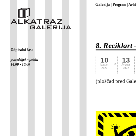
Galerija |
Program |
Arhi
8. Reciklart 
Odpiralni čas:
10
13
ponedeljek - petek:
>
14.00 - 18.00
Avgust
Avgust
2022
2022
(ploščad pred Gale