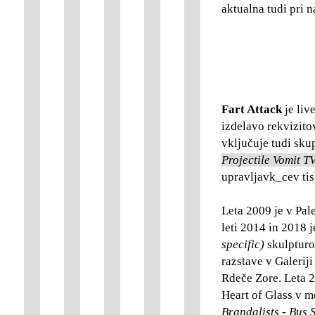
aktualna tudi pri n
Fart Attack
je liv
izdelavo rekvizitov
vključuje tudi skup
Projectile Vomit 
upravljavk_cev ti
Leta 2009 je v Pal
leti 2014 in 2018 j
specific)
skulptur
razstave v Galeri
Rdeče Zore. Leta 2
Heart of Glass v me
Brandalists - Bus 