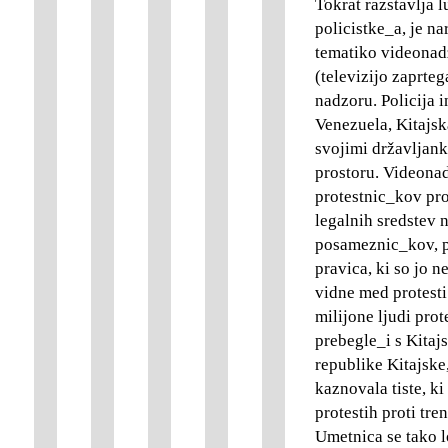
Tokrat razstavlja l
policistke_a, je n
tematiko videonad
(televizijo zaprteg
nadzoru. Policija i
Venezuela, Kitajs
svojimi državljank
prostoru. Videonad
protestnic_kov pr
legalnih sredstev 
posameznic_kov, p
pravica, ki so jo n
vidne med protesti
milijone ljudi pro
prebegle_i s Kita
republike Kitajske,
kaznovala tiste, ki
protestih proti tre
Umetnica se tako l