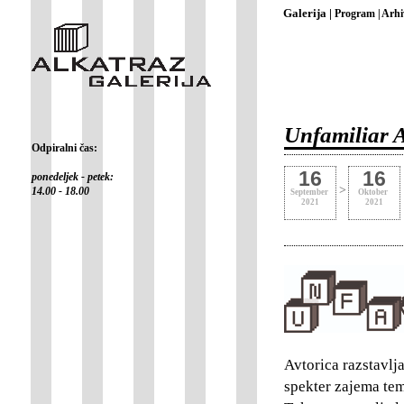
Galerija |
Program |
Arhi
Unfamiliar A
Odpiralni čas:
16
16
ponedeljek - petek:
>
14.00 - 18.00
September
Oktober
2021
2021
Avtorica razstavl
spekter zajema tem