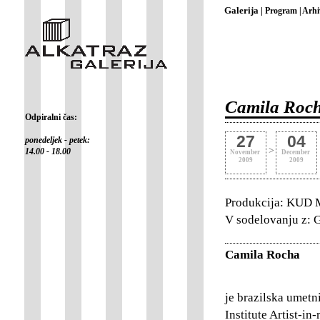
Galerija |
Program |
Arhi
Camila Roch
Odpiralni čas:
27
04
ponedeljek - petek:
>
14.00 - 18.00
November
December
2009
2009
Produkcija: KUD M
V sodelovanju z: G
Camila Rocha
je brazilska umetni
Institute Artist-i