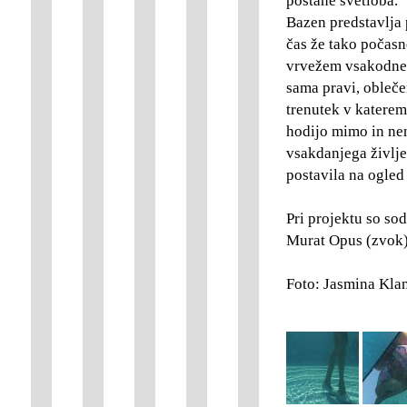
postane svetloba.
Bazen predstavlja p
čas že tako počasn
vrvežem vsakodnev
sama pravi, obleče
trenutek v katerem 
hodijo mimo in nen
vsakdanjega življe
postavila na ogled
Pri projektu so sod
Murat Opus (zvok)
Foto: Jasmina Kla