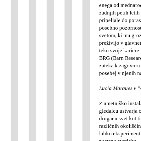
enega od mednarod
zadnjih petih leti
pripeljale do pora
posebno pozornost
svetom, ki mu groz
preživijo v glavnem
teku svoje kariere
BRG (Barn Research
zateka k zagovoru t
posebej v njenih n
Lucia Marques v "A
Z umetniško instal
gledalcu ustvarja 
drugaen svet kot ti
različnih okolišči
lahko eksperimenti