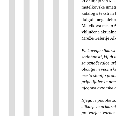
ki delujejo v AKC 
metelkovske umetn
katalog s teksti in
dolgoletnega delov
Metelkova mesto že
vključena aktualna
Mreže/Galerije Alk
Fickovega slikarst
sodobnosti, kljub 
za označevalce urb
občutje in večinsk
mesto stopijo prot
pripetljajev in pre
njegova avtorska d
Njegove podobe so 
slikarjeve prikazni
pretvarja stvarnos