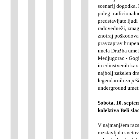
scenarij dogodka. M
poleg tradicionaln
predstavljate ljudi
radovedneži, zmago
znotraj poškodovan
pravzaprav hrupen 
imela Dražba umetn
Medjugorac - Gogi 
in edinstvenih kar
najbolj zaželen dra
legendarnih
za piš
underground umetno
Sobota, 10. septe
kolektiva Beli sla
V najmanjšem razs
razstavljala sveto