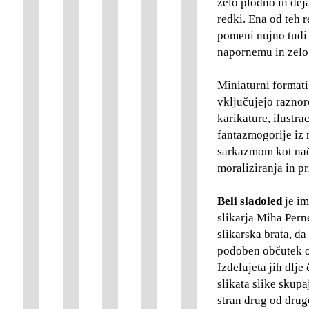
zelo plodno in deja
redki. Ena od teh r
pomeni nujno tudi 
napornemu in zel
Miniaturni formati 
vključujejo raznor
karikature, ilustra
fantazmogorije iz 
sarkazmom kot nač
moraliziranja in pr
Beli sladoled
je im
slikarja Miha Pern
slikarska brata, d
podoben občutek o 
Izdelujeta jih dlje
slikata slike skupa
stran drug od drug