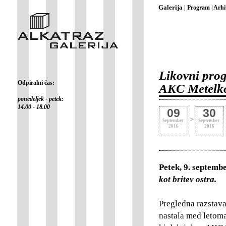
Galerija |
Program |
Arhi
Likovni prog
Odpiralni čas:
AKC Metelk
ponedeljek - petek:
14.00 - 18.00
09
30
>
September
September
2016
2016
Petek, 9. septemb
kot britev ostra.
Pregledna razstava 
nastala med letoma