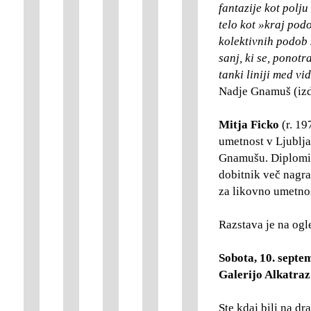
fantazije kot polj
telo kot »kraj podo
kolektivnih podob 
sanj, ki se, ponotr
tanki liniji med vi
Nadje Gnamuš (iz
Mitja Ficko
(r. 19
umetnost v Ljublja
Gnamušu. Diplomira
dobitnik več nagra
za likovno umetnos
Razstava je na ogl
Sobota, 10. septe
Galerijo Alkatraz
Ste kdaj bili na d