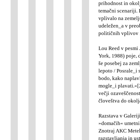
prihodnost in okol
temačni scenariji.
vplivalo na zemel
udeležen_a v preo
političnih vplivov 
Lou Reed v pesmi
York, 1988) poje,
še posebej za zeml
lepoto / Posrale_i 
bodo, kako naplavl
mogle_i plavati.«[
večji ozaveščenost
človeštva do okolj
Razstava v Galerij
»domačih« umetnik
Znotraj AKC Metel
razstavljanja in u