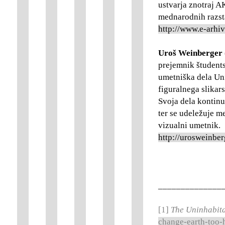
ustvarja znotraj A
mednarodnih razsta
http://www.e-arhi
Uroš Weinberger
prejemnik študent
umetniška dela Un
figuralnega slikars
Svoja dela kontinu
ter se udeležuje m
vizualni umetnik.
http://urosweinber
______________
[1]
The Uninhabita
change-earth-too-