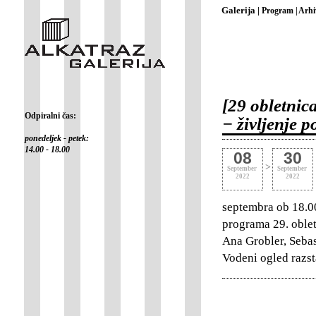
Galerija |
Program |
Arhi
[29 obletnic
Odpiralni čas:
− življenje 
ponedeljek - petek:
14.00 - 18.00
08
30
>
September
September
2022
2022
septembra ob 18.00
programa 29. oble
Ana Grobler, Seba
Vodeni ogled razst