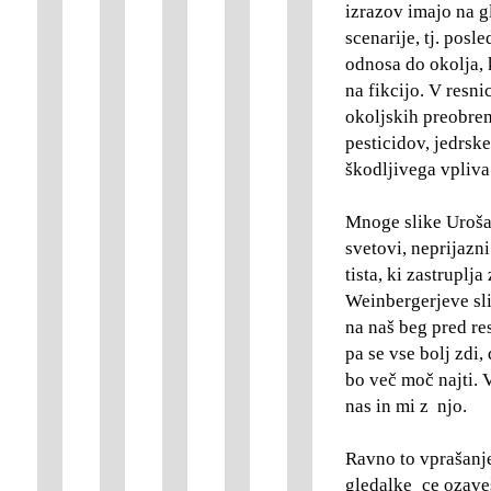
izrazov imajo na 
scenarije, tj. pos
odnosa do okolja, 
na fikcijo. V resni
okoljskih preobrem
pesticidov, jedrsk
škodljivega vpliva
Mnoge slike Uroša 
svetovi, neprijazni
tista, ki zastruplj
Weinbergerjeve sl
na naš beg pred r
pa se vse bolj zdi
bo več moč najti. V
nas in mi z njo.
Ravno to vprašanje 
gledalke_ce ozaveš