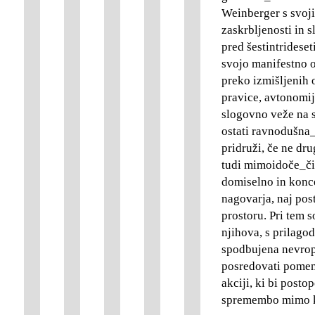
Weinberger s svoj
zaskrbljenosti in s
pred šestintridese
svojo manifestno 
preko izmišljenih o
pravice, avtonomij
slogovno veže na s
ostati ravnodušna_
pridruži, če ne dr
tudi mimoidoče_či 
domiselno in konce
nagovarja, naj po
prostoru. Pri tem s
njihova, s prilagod
spodbujena nevropl
posredovati pomem
akciji, ki bi post
spremembo mimo ka