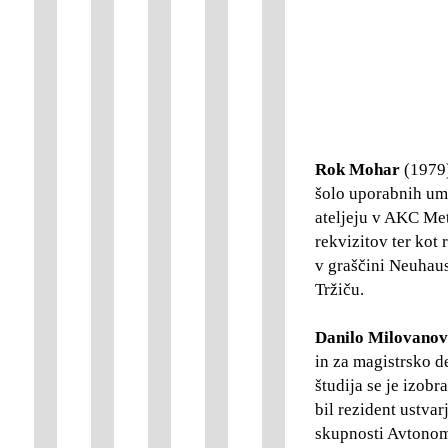
Rok Mohar
(1979)
šolo uporabnih ume
ateljeju v AKC Met
rekvizitov ter kot
v graščini Neuhause
Tržiču.
Danilo
Milovanov
in za magistrsko d
študija se je izo
bil rezident ustva
skupnosti Avtonomn