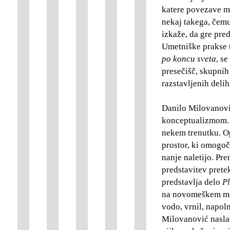
katere povezave me
nekaj takega, čem
izkaže, da gre pre
Umetniške prakse t
po koncu sveta
, s
presečišč, skupnih 
razstavljenih delih
Danilo Milovanović
konceptualizmom. N
nekem trenutku. Op
prostor, ki omogoč
nanje naletijo. Pre
predstavitev prete
predstavlja delo
Pl
na novomeškem mes
vodo, vrnil, napol
Milovanović nasla