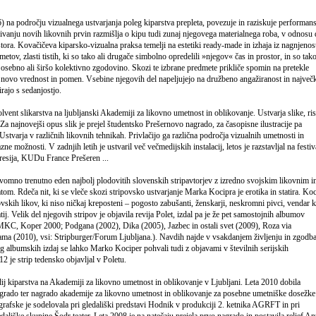
dročju vizualnega ustvarjanja poleg kiparstva prepleta, povezuje in raziskuje performans
rivanju novih likovnih prvin razmišlja o kipu tudi zunaj njegovega materialnega roba, v odnosu
tora. Kovačičeva kiparsko-vizualna praksa temelji na estetiki ready-made in izhaja iz nagnjenost
metov, zlasti tistih, ki so tako ali drugače simbolno opredelili »njegov« čas in prostor, in so tako
osebno ali širšo kolektivno zgodovino. Skozi te izbrane predmete prikliče spomin na pretekle
li novo vrednost in pomen. Vsebine njegovih del napeljujejo na družbeno angažiranost in največk
rajo s sedanjostjo.
lvent slikarstva na ljubljanski Akademiji za likovno umetnost in oblikovanje. Ustvarja slike, ri
e. Za najnovejši opus slik je prejel študentsko Prešernovo nagrado, za časopisne ilustracije pa
stvarja v različnih likovnih tehnikah. Privlačijo ga različna področja vizualnih umetnosti in
e možnosti. V zadnjih letih je ustvaril več večmedijskih instalacij, letos je razstavljal na festiv
Kresija, KUDu France Prešeren ...
trenutno eden najbolj plodovitih slovenskih stripavtorjev z izredno svojskim likovnim i
m. Rdeča nit, ki se vleče skozi stripovsko ustvarjanje Marka Kocipra je erotika in statira. Ko
ovskih likov, ki niso ničkaj kreposteni – pogosto zabušanti, ženskarji, neskromni pivci, vendar k
j. Velik del njegovih stripov je objavila revija Polet, izdal pa je že pet samostojnih albumov
MKC, Koper 2000; Podgana (2002), Dika (2005), Jazbec in ostali svet (2009), Roza via
ama (2010), vsi: Stripburger/Forum Ljubljana.). Navdih najde v vsakdanjem življenju in zgodb
 albumskih izdaj se lahko Marko Kociper pohvali tudi z objavami v številnih serijskih
2 je strip tedensko objavljal v Poletu.
ij kiparstva na Akademiji za likovno umetnost in oblikovanje v Ljubljani. Leta 2010 dobila
grado ter nagrado akademije za likovno umetnost in oblikovanje za posebne umetniške dosežke
grafske je sodelovala pri gledališki predstavi Hodnik v produkciji 2. ketnika AGRFT in pri
edališke skupine Šodr teater. Leta 2008 je na natečaju prejela prvo nagrado in postavila relief A