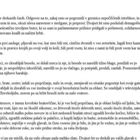
 drekastih časih. Odgovor na to, zakaj smo se pogreznili v greznico nepočiščenih iztrebkov, in
v usta in nos, skozi ušesa naravnost v možgane, je preprost: Dvajset let smo poslušali demagošk
okratično izvoljene butce, ki so nam iz parlamentarne prižnice pridigali o poštenosti, solidarnost
novano kradli za našimi hrbti.
a prsi zasluge, pljuvali na vse, kar niso bili oni, cinično dvomili v vse avtoritete, lagali brez kazn
co in pravico krojili po svoji volji in koži, bili proti vsem, ki niso z nami in bili proti vsem kar t
ta.
i, so zlorabljali besedo, se delali norca iz nje, iz besede so naredili tržno blago, ponižali so jo
, jo nespoštljivo izkoriščali, naredili so jo za vlačugo, jo poteptali, prodali, razdali. Poenostavil
 za njihove barabije.
e, brate, sestre; izdali so prepričanje, naše in svoje, menjavali so stranke pogosteje kot svoje gate
rabljali in zlorabili so vse institucije v svoji brezobzirni borbi za oblast. Se smehljali v televizijs
človekoljube, zraven pa za hrbti brusili nože za naše vratove.
eresov, v imenu krvoloke bratovščine, ki je vse bolj prepričana, da je oblast boljša od ljubic, bo
mi vrati, kjer res ne škodiš nikomur, so žrtvovali tisoče delovnih mest, usodo tisoče družin, zat
dnesli malho polno novcev in si kot nedorasli bradati otroci zgradili lovske kočice, hišice in
jišča, zgradili steklene palače in palačice, si kupili ladjice in barke, avtomobile in avtomobilčke,
plotove, najvišje v svojih glavah, in čisto vseeno jim je bilo, in jim je še vedno, in jim je vedno b
a vaše delovne roke, za vaše pridne otroke, za vaša življenja.
 vi pa ste mislili, da na vaše obraze pada mehko zlato. Dvajset let so drekáli po vaših glavah s