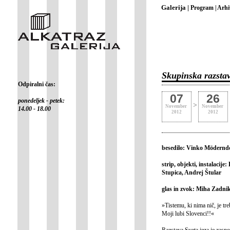
Galerija |
Program |
Arhi
Skupinska razstav
Odpiralni čas:
07
26
ponedeljek - petek:
>
November
November
14.00 - 18.00
2012
2012
besedilo: Vinko Mödernd
strip, objekti, instalaci
Stupica, Andrej Štular
glas in zvok: Miha Zadni
»Tistemu, ki nima nič, je treb
Moji lubi Slovenci!!«
Razstava Sveta jeza je zasn