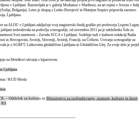
iljonu v Ljubljani. Razstavljala je v galeriji Medianox v Mariboru, na art sejmu v Arezzu v Italij
(Sofija, Bolgarija). Letos je skupaj z Lenko Đorojević in Matejem Stupico pripravila razstavo
ija, Ljubljana.
e na ALOU v Ljubljani zaključuje svoj magisterski študij grafike pri profesorju Lojzetu Logar
jubljani izobraževala na področju scneografije, od novembra 2011 pa je udeleženka Šole za
umetnosti Svet umetnosti – Zavoda SCCA v Ljubljani. Sodeluje tudi v kulturni redakciji Radia
sni in Hercegovini, Avstriji, Sloveniji, Avstriji, Franciji, na Češkem. Ustvarja scenografije za
ovala je z AGRFT, Lutkovnim gledališčem Ljubljana in Gledališčem Glej. Za svoje delo je preje
eju na Metelkovi ukvarja s kiparstvom.
m Ljubljana
atraz / KUD Mreža
dent
L – Oddelek za kultur
o in
Ministrstvo za
izobraževanje, znanost,
kulturo
in šport
o RS
-------------------------------------------------------------