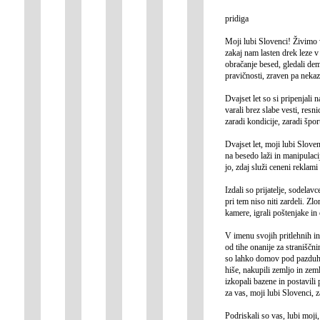
pridiga
Moji lubi Slovenci!
Živimo v
zakaj nam lasten drek leze 
obračanje besed, gledali dem
pravičnosti, zraven pa nekaz
Dvajset let so si pripenjali n
varali brez slabe vesti, resni
zaradi kondicije, zaradi špor
Dvajset let, moji lubi Slovenc
na besedo laži in manipulacije
jo, zdaj služi ceneni reklami
Izdali so prijatelje, sodelavc
pri tem niso niti zardeli. Zlo
kamere, igrali poštenjake in 
V imenu svojih pritlehnih int
od tihe onanije za straniščni
so lahko domov pod pazduho o
hiše, nakupili zemljo in zeml
izkopali bazene in postavili 
za vas, moji lubi Slovenci, z
Podriskali so vas, lubi moji,