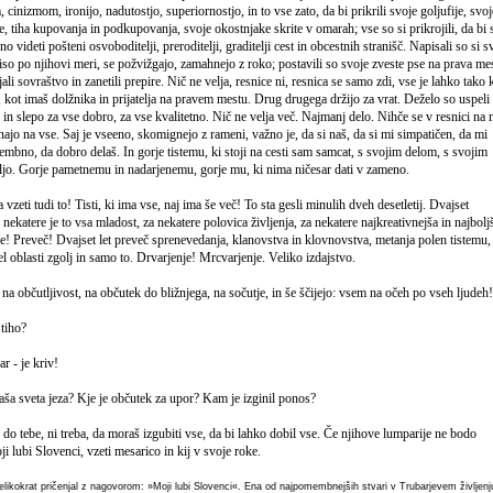
cinizmom, ironijo, nadutostjo, superiornostjo, in to vse zato, da bi prikrili svoje goljufije, svoj
e, tiha kupovanja in podkupovanja, svoje okostnjake skrite v omarah; vse so si prikrojili, da bi 
čno videti pošteni osvoboditelji, preroditelji, graditelji cest in obcestnih stranišč. Napisali so si s
niso po njihovi meri, se požvižgajo, zamahnejo z roko; postavili so svoje zveste pse na prava me
jali sovraštvo in zanetili prepire. Nič ne velja, resnice ni, resnica se samo zdi, vse je lahko tako 
, kot imaš dolžnika in prijatelja na pravem mestu. Drug drugega držijo za vrat. Deželo so uspeli
o in slepo za vse dobro, za vse kvalitetno. Nič ne velja več. Najmanj delo. Nihče se v resnici na 
najo na vse. Saj je vseeno, skomignejo z rameni, važno je, da si naš, da si mi simpatičen, da mi
membno, da dobro delaš. In gorje tistemu, ki stoji na cesti sam samcat, s svojim delom, s svojim
željo. Gorje pametnemu in nadarjenemu, gorje mu, ki nima ničesar dati v zameno.
a vzeti tudi to! Tisti, ki ima vse, naj ima še več! To sta gesli minulih dveh desetletij. Dvajset
 nekatere je to vsa mladost, za nekatere polovica življenja, za nekatere najkreativnejša in najbolj
enje! Preveč! Dvajset let preveč sprenevedanja, klanovstva in klovnovstva, metanja polen tistemu,
el oblasti zgolj in samo to. Drvarjenje! Mrcvarjenje. Veliko izdajstvo.
 na občutljivost, na občutek do bližnjega, na sočutje, in še ščijejo: vsem na očeh po vseh ljudeh!
 tiho?
ar - je kriv!
vaša sveta jeza? Kje je občutek za upor? Kam je izginil ponos?
o do tebe, ni treba, da moraš izgubiti vse, da bi lahko dobil vse. Če njihove lumparije ne bodo
i lubi Slovenci, vzeti mesarico in kij v svoje roke.
elikokrat pričenjal z nagovorom: »Moji lubi Slovenci«. Ena od najpomembnejših stvari v Trubarjevem življenj