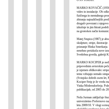
MARKO KOVAČIČ (1956) na po
video in instalacije. Ob odk
fizičnega in mentalnega pros
zbiranju najrazličnejših pred
drugače povezani z njegovo 
izkušnje in jim hkrati pode
na grotesken način komunici
Matej Stupica (1987) je abso
skulpture, stripe, ilustracij
priznanje Hinka Smrekarja. U
nenehno preizkuša nove izrazn
Svetlobna gverila, galeriji 
MARKO KOCIPER je nedvomno 
pripovednim avtorskim pečato
je izjemen oblikovalec strip
temu vzbujajo nemalo simpati
(Svinjsko dobrih osem let, 
Kociper:Strip je že vredu m
Vinka Möderndorferja. Poleg
publikacijah; od 2005 do 201
Neža Jurman zaključuje štud
univerzitetno Prešernovo na
letu 2009/10. V vlogi sceno
gledališki predstavi Jajce gl