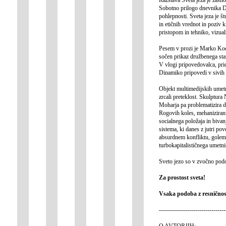
Sobotno prilogo dnevnika Del
pohlepnosti. Sveta jeza je š
in etičnih vrednot in poziv 
pristopom in tehniko, vizual
Pesem v prozi je Marko Kocip
sočen prikaz družbenega sta
V vlogi pripovedovalca, prid
Dinamiko pripovedi v sivih t
Objekt multimedijskih umetn
zrcali preteklost. Skulptura
Moharja pa problematizira de
Rogovih koles, mehanizirani
socialnega položaja in bivan
sistema, ki danes z jutri po
absurdnem konfliktu, golem 
turbokapitalističnega umetni
Sveto jezo so v zvočno pod
Za prostost sveta!
Vsaka podoba z resničnost
---------------------------------
O AVTORJIH: