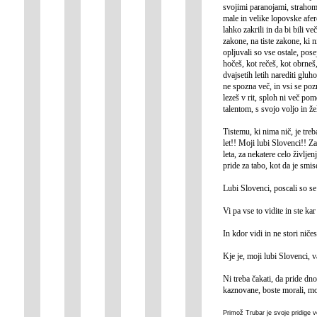
svojimi paranojami, strahom, 
male in velike lopovske afer
lahko zakrili in da bi bili ve
zakone, na tiste zakone, ki 
opljuvali so vse ostale, pose
hočeš, kot rečeš, kot obrneš
dvajsetih letih narediti gluh
ne spozna več, in vsi se poz
lezeš v rit, sploh ni več po
talentom, s svojo voljo in 
Tistemu, ki nima nič, je treb
let!! Moji lubi Slovenci!! Za
leta, za nekatere celo življ
pride za tabo, kot da je smis
Lubi Slovenci, poscali so se
Vi pa vse to vidite in ste kar
In kdor vidi in ne stori ničes
Kje je, moji lubi Slovenci, 
Ni treba čakati, da pride dn
kaznovane, boste morali, moj
Primož Trubar je svoje pridige v