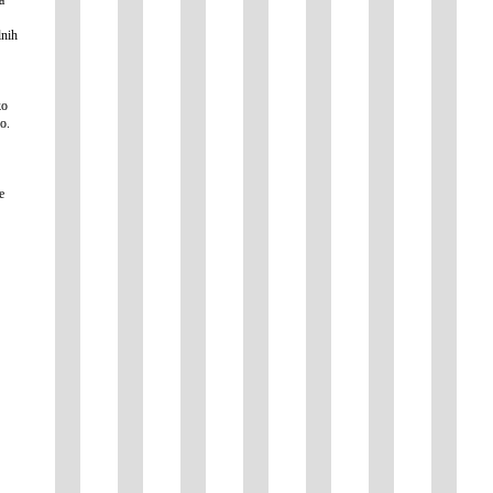
lnih
ko
o.
e