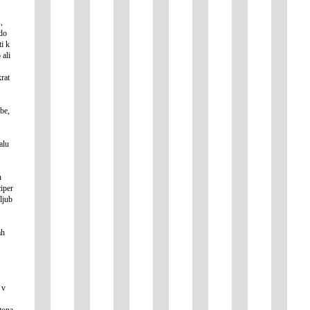
,
 do
i k
 ali
rat
sbe,
alu
n
ciper
ljub
ah
 v
ntona