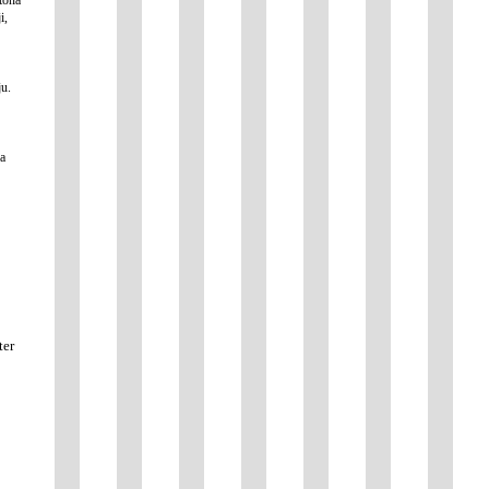
i,
ju.
la
ter