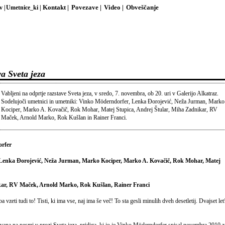
v |
Umetnice_ki |
Kontakt |
Povezave |
Video |
Obveščanje
a Sveta jeza
Vabljeni na odprtje razstave Sveta jeza, v sredo, 7. novembra, ob 20. uri v Galerijo Alkatraz.
Sodelujoči umetnici in umetniki: Vinko Möderndorfer, Lenka Đorojević, Neža Jurman, Marko
Kociper, Marko A. Kovačič, Rok Mohar, Matej Stupica, Andrej Štular, Miha Zadnikar, RV
Maček, Arnold Marko, Rok Kušlan in Rainer Franci.
orfer
je: Lenka Đorojević, Neža Jurman, Marko Kociper, Marko A. Kovačič, Rok Mohar, Matej
kar, RV Maček, Arnold Marko, Rok Kušlan, Rainer Franci
a vzeti tudi to! Tisti, ki ima vse, naj ima še več! To sta gesli minulih dveh desetletij. Dvajset let
ovana na pesmi v prozi Sveta jeza, pridiga, ki jo je Vinko Möderndorfer spisal novembra 2010 z