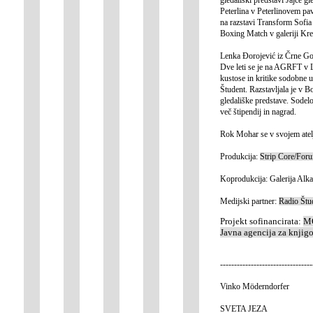
Peterlina v Peterlinovem pav
na razstavi Transform Sofia 
Boxing Match v galeriji Kres
Lenka Đorojević iz Črne Gor
Dve leti se je na AGRFT v L
kustose in kritike sodobne 
Študent. Razstavljala je v Bo
gledališke predstave. Sodel
več štipendij in nagrad.
Rok Mohar se v svojem atelj
Produkcija:
Strip Core/
Foru
Koprodukcija: Galerija Alk
Medijski partner:
Radio Štu
Projekt sofinancirata:
MO
Javna agencija za knjig
---------------------------------
Vinko Möderndorfer
SVETA JEZA