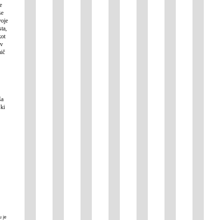
e
se
voje
sta,
kot
 v
nič
ša
 ki
u je