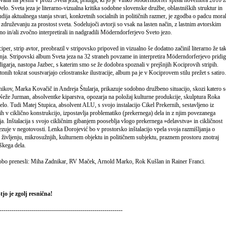
o. Sveta jeza je literarno-vizualna kritika sodobne slovenske družbe, oblastniških struktur in
tudija aktualnega stanja stvari, konkretnih socialnih in političnih razmer, je zgodba o padcu mora
k združevanju za prostost sveta. Sodelujoči avtorji so vsak na lasten način, z lastnim avtorskim
no in/ali zvočno interpretirali in nadgradili Möderndorferjevo Sveto jezo.
er, strip avtor, preobrazil v stripovsko pripoved in vizualno še dodatno začinil literarno že ta
nja. Stripovski album Sveta jeza na 32 straneh povzame in interpretira Möderndorferjevo pridig
igarja, nastopa Jazbec, s katerim smo se že dodobra spoznali v prejšnjih Kociprovih stripih.
onih tokrat soustvarjajo celostranske ilustracije, album pa je v Kociprovem stilu prežet s satiro.
ikov, Marka Kovačič in Andreja Štularja, prikazuje sodobno družbeno situacijo, skozi katero s
 Neže Jurman, absolventke kiparstva, opozarja na položaj kulturne produkcije, skulptura Roka
lo. Tudi Matej Stupica, absolvent ALU, s svojo instalacijo Cikel Prekernih, sestavljeno iz
h v ciklično konstrukcijo, izpostavlja problematiko (prekernega) dela in z njim povezanega
ja. Inštalacija s svojo cikličnim gibanjem pooseblja vlogo prekernega »delavstva« in cikličnost
vezuje v negotovosti. Lenka Đorojević bo v prostorsko inštalacijo vpela svoja razmišljanja o
življenju, mikrosužnjih, kulturnem objektu in političnem subjektu, praznem prostoru znotraj
škega dela.
obo prenesli: Miha Zadnikar, RV Maček, Arnold Marko, Rok Kušlan in Rainer Franci.
jo je zgolj resnična!
-------------------------------------------------------------