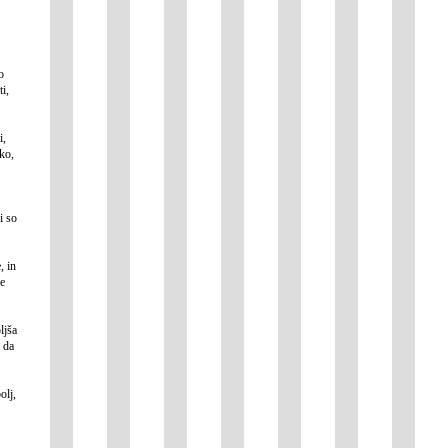
o
i,
i,
ako,
i so
, in
ke
ljša
o da
olj,