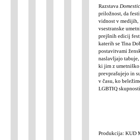
Razstava
Domestic
priložnost, da fest
vidnost v medijih,
vsestranske umetni
prejšnih edicij fes
katerih se Tina Do
postavitvami žensk
naslavljajo tabuje,
ki jim z umetniško
prevprašujejo in s
v času, ko beležim
LGBTIQ skupnosti 
Produkcija: KUD 