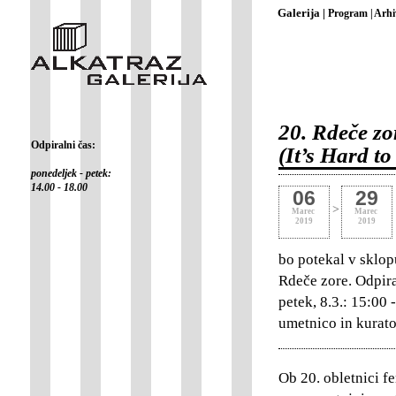
Galerija |
Program |
Arhi
20. Rdeče zo
Odpiralni čas:
(It’s Hard t
ponedeljek - petek:
14.00 - 18.00
06
29
>
Marec
Marec
2019
2019
bo potekal v sklop
Rdeče zore. Odpiral
petek, 8.3.: 15:00 
umetnico in kurato
Ob 20. obletnici f