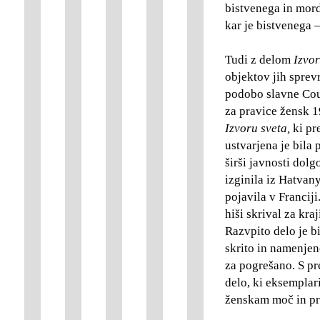
bistvenega in morda
kar je bistvenega 
Tudi z delom
Izvor
objektov jih sprev
podobo slavne Cour
za pravice žensk 19
Izvoru sveta,
ki pre
ustvarjena je bila 
širši javnosti dol
izginila iz Hatvan
pojavila v Franciji
hiši skrival za k
Razvpito delo je b
skrito in namenjen
za pogrešano. S pre
delo, ki eksemplari
ženskam moč in pr