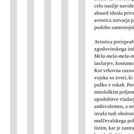
celo nasilje navid
absurd ideala privr
avtorica ustvarja 
podobo samostojnih
Avtorica preizpra
zgodovinskega indi
Mela-mela-mela-m
laufarjev, kostumov
Kot vrhovna razsod
vojska so zveri, ki
puško v rokah. Po
mitološkim poljem.
upodobitve vladarj
ambivalenten, a ne
izraža tudi oholos
maščevalskega poho
tistim, kar je zas