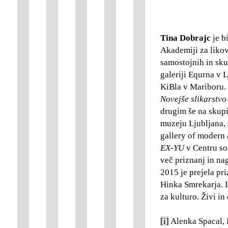
Tina Dobrajc
je b
Akademiji za likov
samostojnih in sku
galeriji Equrna v L
KiBla v Mariboru. 
Novejše slikarstvo 
drugim še na skup
muzeju Ljubljana,
gallery of modern 
EX-YU
v Centru so
več priznanj in na
2015 je prejela pr
Hinka Smrekarja. I
za kulturo. Živi in
[i]
Alenka Spacal, P