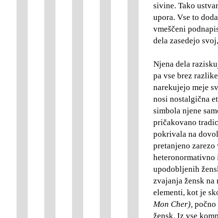
sivine. Tako ustvar
upora. Vse to doda
vmeščeni podnapisi
dela zasedejo svoj,
Njena dela razisku
pa vse brez razlik
narekujejo meje sv
nosi nostalgična e
simbola njene samo
pričakovano tradic
pokrivala na dovol
pretanjeno zarezo 
heteronormativno i
upodobljenih žens
zvajanja žensk na 
elementi, kot je sk
Mon Cher)
,
počno 
žensk. Iz vse komp