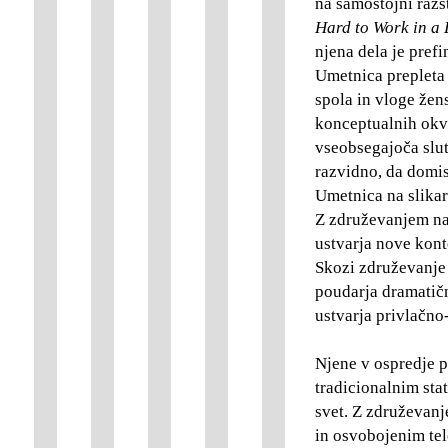
na samostojni razs
Hard to Work in a 
njena dela je pref
Umetnica prepleta 
spola in vloge že
konceptualnih okvi
vseobsegajoča slut
razvidno, da domis
Umetnica na slikar
Z združevanjem na
ustvarja nove kont
Skozi združevanje 
poudarja dramatičn
ustvarja privlačno
Njene v ospredje 
tradicionalnim st
svet. Z združevan
in osvobojenim tel