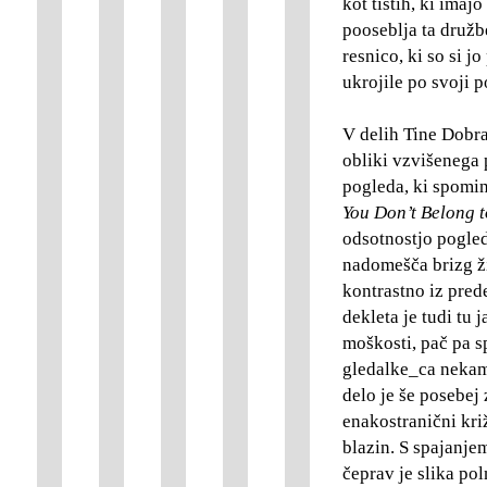
kot tistih, ki imaj
pooseblja ta družbe
resnico, ki so si j
ukrojile po svoji p
V delih Tine Dobr
obliki vzvišenega 
pogleda, ki spomin
You Don’t Belong t
odsotnostjo pogled
nadomešča brizg živ
kontrastno iz prede
dekleta je tudi tu
moškosti, pač pa 
gledalke_ca nekam 
delo je še posebej 
enakostranični kri
blazin. S spajanjem
čeprav je slika po