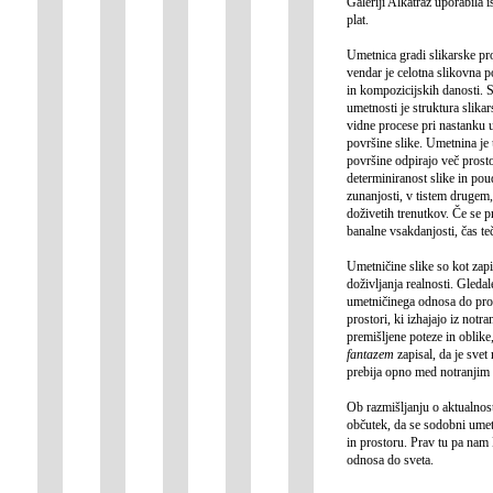
Galeriji Alkatraz uporabila
plat.
Umetnica gradi slikarske pro
vendar je celotna slikovna p
in kompozicijskih danosti. S
umetnosti je struktura slika
vidne procese pri nastanku 
površine slike. Umetnina je
površine odpirajo več prosto
determiniranost slike in pou
zunanjosti, v tistem drugem
doživetih trenutkov. Če se 
banalne vsakdanjosti, čas te
Umetničine slike so kot zapi
doživljanja realnosti. Gleda
umetničinega odnosa do prost
prostori, ki izhajajo iz not
premišljene poteze in oblike
fantazem
zapisal, da je svet
prebija opno med notranjim
Ob razmišljanju o aktualnost
občutek, da se sodobni umet
in prostoru. Prav tu pa nam 
odnosa do sveta.