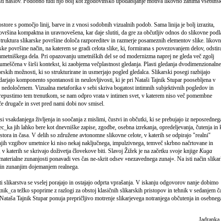
 isti naslov. Podobno tudi njo bolj kot zgodovinsko upodabljanje motiva likovno zanima vsebins
store s pomočjo linij, barve in z vnosi sodobnih vizualnih podob. Sama linija je bolj izrazita,
ovršina kompaktna in uravnovešena, kar daje slutiti, da gre za občutljiv odnos do slikovne podl
truktura slikarske površine določa razporeditev in razmerje posameznih elementov slike. likovn
rske površine način, na katerem se gradi celota slike, ki, formirana s povezovanjem delov, odstir
umetniškega dela. Pri opazovanju umetniških del se od modernizma naprej ne gleda več zgolj
 umeščena v širši kontekst, ki zaobjema večplastnost gledanja. Plasti gledanja dvodimenzionalne
rskih možnosti, ki so strukturirane in usmerjajo pogled gledalca. Slikarski posegi razbijajo
darjajo komponento spontanosti in neulovljivosti, ki je pri Nataši Tajnik Stupar poosebljena v
, nedoločenem. Vizualna metaforika v sebi skriva bogatost intimnih subjektivnih pogledov in
prepustimo tem trenutkom, se nam odpro vrata v intimen svet, v katerem niso več pomembne
če drugače in svet pred nami dobi nov smisel.
si vsakdanjega življenja in soočanja z mislimi, čustvi in občutki, ki se prebujajo iz neposredneg
lec_ka jih lahko bere kot dnevniške zapise, zgodbe, osebna izrekanja, opredeljevanja, čutenja in 
ora in časa. V delih so združene avtonomne slikovne celote, v katerih se odpirajo "realni"
ranjih vzgibov umetnice ki niso nekaj naključnega, impulzivnega, temveč skrbno načrtovane in
, v katerih se skrivajo doživetja človekove biti. Slavoj Žižek je na začetku svoje knjige
Kuga
 materialne zunanjosti ponavadi ves čas ne-skrit odsev »nezavednega zunaj«. Na isti način slika
 in zunanjim dojemanjem realnega.
i slikarstva se vselej porajajo in ostajajo odprta vprašanja. V iskanju odgovorov nanje dobimo
nik_ca težko spoprime z razlogi za obstoj klasičnih slikarskih pristopov in tehnik v sedanjem č
Nataša Tajnik Stupar ponuja prepričljivo motrenje slikarjevega notranjega občutenja in osebneg
Jadranka 