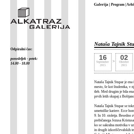
Galerija |
Program |
Arhi
Nataša Tajnik 
Odpiralni čas:
16
02
ponedeljek - petek:
>
September
Oktober
14.00 - 18.00
2015
2015
Nataša Tajnik Stupar je ena 
mesto, še kot študentka, v n
tleh. Med drugim je bila ena
prvih letih skupaj z Boštja
Nataša Tajnik Stupar se tok
umetniške kariere. Ecce homo
9. In 10. stoletja. Besedno 
prebičanega Jezusa Kristusa
ko se sakralna motivika v um
in drugih izkoriščevalskih t