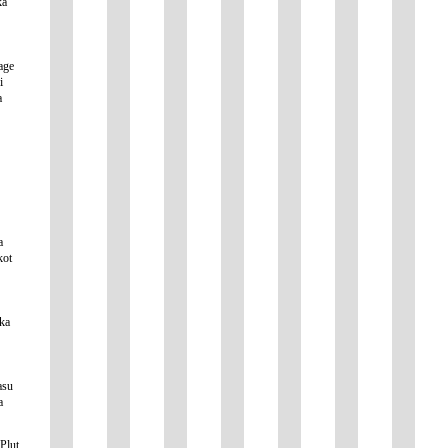
ka
age
i
a
a
kot
rka
asu
a
Plut