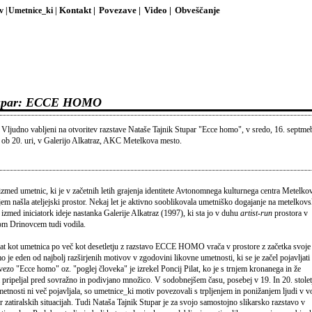
v |
Umetnice_ki |
Kontakt |
Povezave |
Video |
Obveščanje
Stupar: ECCE HOMO
Vljudno vabljeni na otvoritev razstave Nataše Tajnik Stupar "Ecce homo", v sredo, 16. septme
ob 20. uri, v Galerijo Alkatraz, AKC Metelkova mesto.
izmed umetnic, ki je v začetnih letih grajenja identitete Avtonomnega kulturnega centra Metelko
jem našla ateljejski prostor. Nekaj let je aktivno sooblikovala umetniško dogajanje na metelkovs
 izmed iniciatork ideje nastanka Galerije Alkatraz (1997), ki sta jo v duhu
artist-run
prostora v
nom Drinovcem tudi vodila.
rat kot umetnica po več kot desetletju z razstavo ECCE HOMO vrača v prostore z začetka svoje
 je eden od najbolj razširjenih motivov v zgodovini likovne umetnosti, ki se je začel pojavljati
zvezo "Ecce homo" oz. "poglej človeka" je izrekel Poncij Pilat, ko je s trnjem kronanega in že
 pripeljal pred sovražno in podivjano množico. V sodobnejšem času, posebej v 19. In 20. stolet
etnosti ni več pojavljala, so umetnice_ki motiv povezovali s trpljenjem in ponižanjem ljudi v v
er zatiralskih situacijah. Tudi Nataša Tajnik Stupar je za svojo samostojno slikarsko razstavo v