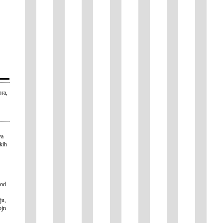
bra,
va
kih
 od
ju,
ojn