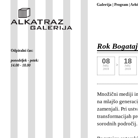
Galerija |
Program |
Arhi
Rok Bogataj
Odpiralni čas:
08
18
ponedeljek - petek:
>
14.00 - 18.00
Julij
Julij
2010
2010
Množični mediji in
na mlajšo generaci
zamenjali. Pri ustv
transformacijah pr
sorodnih področij.