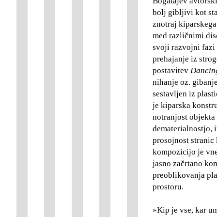
Bogatajev avtorski 
bolj gibljivi kot 
znotraj kiparskega 
med različnimi dis
svoji razvojni fazi
prehajanje iz stro
postavitev
Dancin
nihanje oz. gibanje
sestavljen iz plast
je kiparska konstr
notranjost objekta 
dematerialnostjo, i
prosojnost stranic
kompozicijo je vn
jasno začrtano ko
preoblikovanja pl
prostoru.
»Kip je vse, kar um