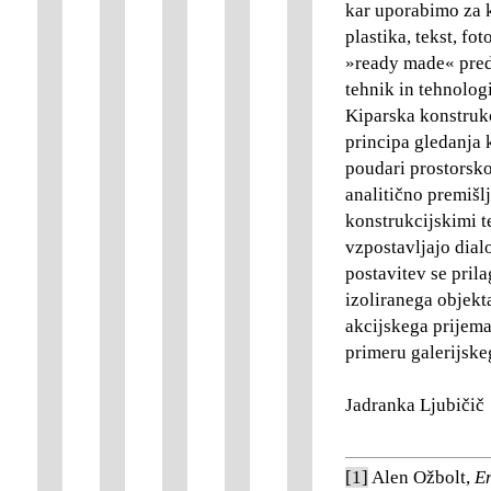
kar uporabimo za ki
plastika, tekst, fot
»ready made« pred
tehnik in tehnologi
Kiparska konstruk
principa gledanja 
poudari prostorsk
analitično premišlj
konstrukcijskimi t
vzpostavljajo dial
postavitev se prila
izoliranega objekt
akcijskega prijema
primeru galerijske
Jadranka Ljubičič
[1]
Alen Ožbolt,
E