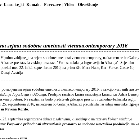
v |
Umetnice_ki |
Kontakt |
Povezave |
Video |
Obveščanje
z na sejmu sodobne umetnosti viennacontemporary 2016
Vljudno vabljene_i na sejem sodobne umetnosti viennacontemporary, na katerem se bo Galerij
Alkatraz predstavila v sklopu razstave "Fokus: nekdanja Jugoslavija in Albanija". Sejem bo
potekal med 22. in 25. septembrom 2016, na prizorišču Marx Halle, Karl-Farkas-Gasse 19,
Dunaj, Avstrija.
tos povabljena na sejem sodobne umetnosti viennacontemporary 2016, v sekcijo kuriranih razstav
ekdanja Jugoslavija in Albanija
. Prodajno razstavo kurira samostojna kuratorica Adela Demetj
kem prostoru. Na razstavi se bodo predstavili galerijski prostori v zahodno-balkanski regiji.
 25. septembrom 2016, na katerem bo Galerija Alkatraz predstavila naslednje umetnike:
Igorj
ć in Nevena Kordo
.
 25. septembra organizirana debata z galerijami, ki sodelujejo na razstavi
Fokus: nekdanja
emo:
Pogovor o prihodnosti alternativnih prostorov za sodobno umetniško produkcijo
,
na ka
raz.
ory preberete
tukaj