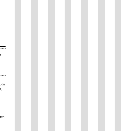
a
, da
a,
a
teri