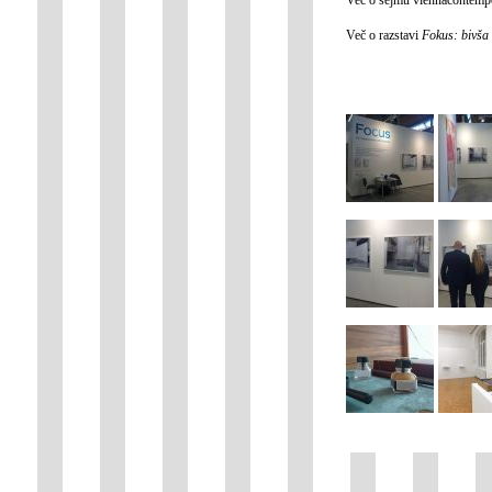
Več o razstavi
Fokus: bivša 