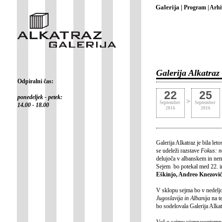
Galerija |
Program |
Arhi
Galerija Alkatra
Odpiralni čas:
22
25
ponedeljek - petek:
>
September
September
14.00 - 18.00
2016
2016
Galerija Alkatraz je bila le
se udeleži razstave
Fokus: n
delujoča v albanskem in nemš
Sejem bo potekal med 22. in
Eškinjo, Andreo Knezovi
V sklopu sejma bo v nedeljo,
Jugoslavija in Albanija
na t
bo sodelovala Galerija Alkat
Več o sejmu viennacontemp