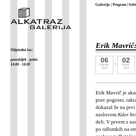
Galerija |
Program |
Arhi
Erik Mavrič:
Odpiralni čas:
06
02
ponedeljek - petek:
>
14.00 - 18.00
Februar
Marec
2018
2018
Erik Mavrič je aka
prav pogosto, takr
dokazal že na prvi
naslovom
Kdor bes
deli. V prvem z n
po odlomkih na em