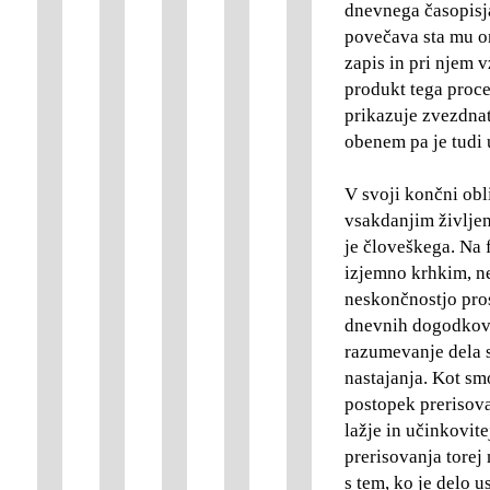
dnevnega časopisj
povečava sta mu om
zapis in pri njem 
produkt tega proce
prikazuje zvezdnat
obenem pa je tudi 
V svoji končni obl
vsakdanjim življen
je človeškega. N
izjemno krhkim, n
neskončnostjo pros
dnevnih dogodkov,
razumevanje dela 
nastajanja. Kot sm
postopek prerisova
lažje in učinkovit
prerisovanja torej
s tem, ko je delo u