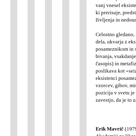
vanj vnesel eksist
ki prerisuje, pred
življenja in nedoum
Celostno gledano,
dela, ukvarja z ek
posameznikom in sv
bivanja, vsakdanje
časopis) in metafi
poslikava kot »sei
eksistenci posamez
vzorcev, gibov, mi
pozicija v svetu je
zavestjo, da je to z
Erik Mavrič
(1979