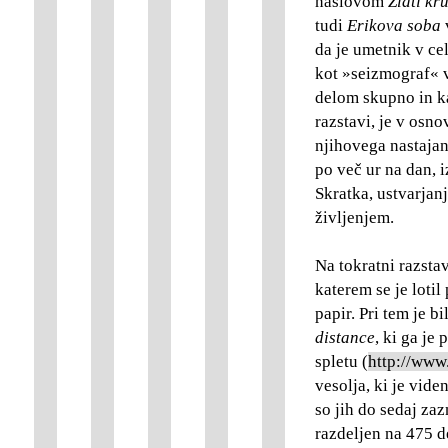
naslovom
Zlati kr
tudi
Erikova soba
v
da je umetnik v ce
kot »seizmograf« v
delom skupno in ka
razstavi, je v osno
njihovega nastajanj
po več ur na dan, 
Skratka, ustvarjan
življenjem.
Na tokratni razst
katerem se je loti
papir. Pri tem je 
distance
, ki ga je
spletu (
http://www
vesolja, ki je vid
so jih do sedaj zaz
razdeljen na 475 d