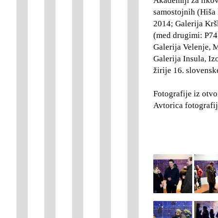
Akademiji za likov
samostojnih (Hiša 
2014; Galerija Krš
(med drugimi: P74,
Galerija Velenje, 
Galerija Insula, I
žirije 16. slovens
Fotografije iz otv
Avtorica fotografi