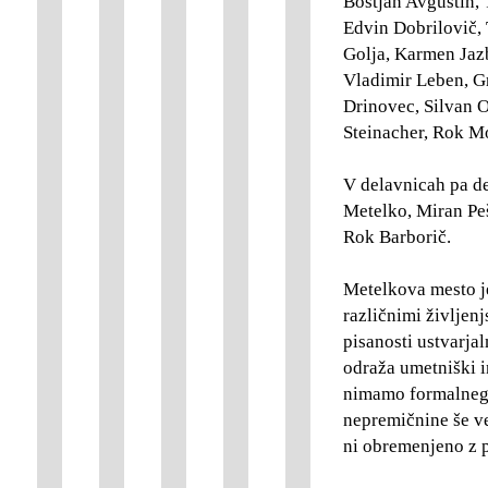
Boštjan Avguštin, 
Edvin Dobrilovič, 
Golja, Karmen Jaz
Vladimir Leben, G
Drinovec, Silvan O
Steinacher, Rok Moh
V delavnicah pa de
Metelko, Miran Peš
Rok Barborič.
Metelkova mesto je
različnimi življen
pisanosti ustvarjal
odraža umetniški i
nimamo formalnega
nepremičnine še ve
ni obremenjeno z p