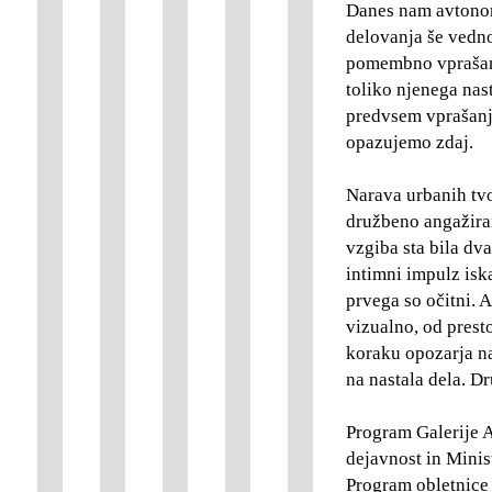
Danes nam avtonom
delovanja še vedno
pomembno vprašanje
toliko njenega nas
predvsem vprašanje
opazujemo zdaj.
Narava urbanih tvo
družbeno angažira
vzgiba sta bila dva
intimni impulz isk
prvega so očitni. 
vizualno, od pres
koraku opozarja n
na nastala dela. D
Program Galerije 
dejavnost in Minis
Program obletnice 