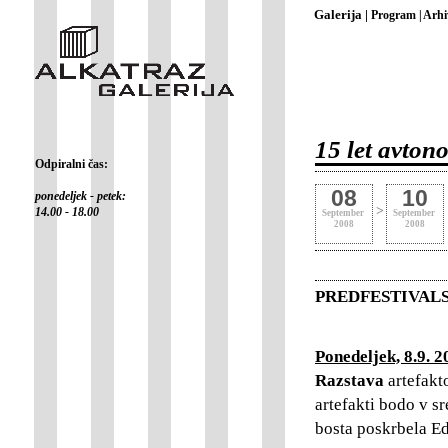
Galerija |
Program |
Arhi
15 let avto
Odpiralni čas:
08
10
ponedeljek - petek:
>
14.00 - 18.00
September
September
2008
2008
PREDFESTIVAL
Ponedeljek, 8.9. 
Razstava
artefakt
artefakti bodo v sr
bosta poskrbela Ed