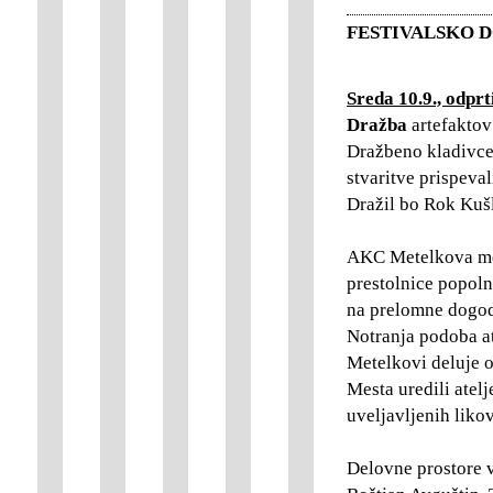
FESTIVALSKO 
Sreda 10.9., odpr
Dražba
artefakto
Dražbeno kladivce
stvaritve prispeval
Dražil bo Rok Kuš
AKC Metelkova mest
prestolnice popol
na prelomne dogodk
Notranja podoba at
Metelkovi deluje o
Mesta uredili atel
uveljavljenih likov
Delovne prostore 