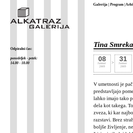
Galerija |
Program |
Arhi
Tina Smrekar
Odpiralni čas:
08
31
ponedeljek - petek:
>
14.00 - 18.00
Januar
Januar
2009
2009
V umetnosti je pač
predstavljajo pom
lahko imajo tako 
dela kot takega. T
zveza, ki kar najb
razstavi. Brez str
boljše življenje, n