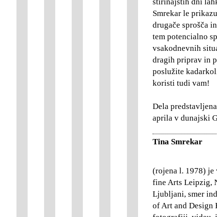
štirinajstih dni l
Smrekar le prikazu
drugače sprošča in 
tem potencialno sp
vsakodnevnih situ
dragih priprav in 
poslužite kadarkoli
koristi tudi vam!
Dela predstavljena
aprila v dunajski G
Tina Smrekar
(rojena l. 1978) je
fine Arts Leipzig,
Ljubljani, smer in
of Art and Design H