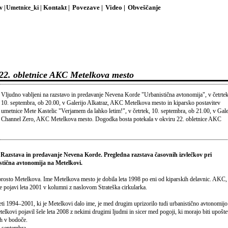
v |
Umetnice_ki |
Kontakt |
Povezave |
Video |
Obveščanje
22. obletnice AKC Metelkova mesto
Vljudno vabljeni na razstavo in predavanje Nevena Korde "Urbanistična avtonomija", v četrtek
10. septembra, ob 20.00, v Galerijo Alkatraz, AKC Metelkova mesto in kiparsko postavitev
umetnice Mete Kastelic "Verjamem da lahko letim!", v četrtek, 10. septembra, ob 21.00, v Gale
Channel Zero, AKC Metelkova mesto. Dogodka bosta potekala v okviru 22. obletnice AKC
 Razstava in predavanje Nevena Korde. Pregledna razstava časovnih izvlečkov pri
stična avtonomija na Metelkovi.
prosto Metelkova. Ime Metelkova mesto je dobila leta 1998 po eni od kiparskih delavnic. AKC,
e pojavi leta 2001 v kolumni z naslovom Strateška cirkularka.
eti 1994–2001, ki je Metelkovi dalo ime, je med drugim uprizorilo tudi urbanistično avtonomijo
elkovi pojavil šele leta 2008 z nekimi drugimi ljudmi in sicer med pogoji, ki morajo biti upošt
h v bodoče.
 septembra.