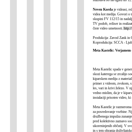
Neven Korda
je videast, r
videa kot medija. Govori o 
skupini FV 112/15 in nadalj
TV podob, režiser in realizat
čiste video umetnosti.
http:/
Produkcija: Zavod Zank in 
Koprodukcija: SCCA - Ljub
Meta Kastelic: Verjamem da
Meta Kastelic spada v generac
skozi katerega se zrcalijo s
kiparskem mediju z materiali
primer z videom, zvokom, sl
les, vari in krivi železo. V 
vedno mislim, da je v kipars
instalaciji prisoten video, k
Meta Kastelic je razmeroma h
za posredovanje vsebine. Nje
družbenega impulza zunanjeg
pred kolektivno zaznavo sodo
ukoreninjenih občutij. V svo
in s tem ohranja doživljajs