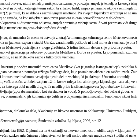
nanost o svetu, niti ni akt ali premišljeno zavzemanje položaja, ampak je temelj, iz katerega izha
jo. Svet ni objekt, katerega tvorni zakon bi si lahko lastil, ampak je naravno okolje vseh mojih mi
v,“(2) je misel, ki se sklada z razmišljanjem umetnice. Pri svojem kiparskem izražanju se ne um
saj se zaveda, da kot subjekti nismo izven prostora in časa, temveč bivamo v določenem
kiparstvo ni distancirano od sveta, ampak spreminja videnje sveta. Stvari preprosto vidi druga
 ki je utemeljena na
pred-eksistirajočem čutenju
.
ejstvo, da umetnica že osem let ustvarja znotraj Avtonomnega kulturnega centra Metelkova mest
bila na javnem razpisu v stavbi Garaže, zaradi hudih poškodb ni imel niti vseh sten, zato je bila 
 na Metelkovi postavljena v vlogo gradbinke. S trdim fizičnim delom si je priborila prostor,
bno kot generacija prvoborcev po zasedbi Metelkove. Borba za prostor, ki jo ponavadi razume
ureditvi, se na Metelkovi začne z bitko proti vremenu.
s katerimi je soočen umetnik/umetnica na Metelkovi (kot je gradnja lastnega ateljeja), nekoliko b
to nastanejo s pomočjo težkega fizičnega dela, ki je postalo nekakšen njen zaščitni znak. Zato
ti kontrast med načinom nastajanja njenih del in vsebino, ki jo skrivajo. Umetnica uporablja
ke; večkrat začne z obdelovanjem težkih kosov trdega lesa ali drugega kiparskega materiala, ven
o, za katerega dobi navdih drugje. Ta navdih pride iz slikarskega sveta (uporaba barv in barvnih
življenja (uporaba materialov kot sta sladkor in voda). S pomočjo svojih del večkrat govori o
arve, o zaznavah, ki jih komunicirajo čutila in o dojemanju širših socialnih fenomenov skozi last
iparstvu
, diplomsko delo, Akademija za likovno umetnost in oblikovanje, Univerza v Ljubljani,
,
Fenomenologija zaznave
, Študentska založba, Ljubljana, 2006, str. 12
jubljani, leta 1962. Diplomirala na Akademiji za likovno umetnost in oblikovanje v Ljubljani. V
eča raziskovanju čutnega v kiparstvu, kot je tudi naslov njenega magistrskega študija, ki ga je