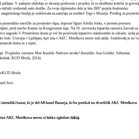
jubljani. V zadnjem obdobju se ukvarja predvsem s projekti, ki so družbeno kritični in govori
 etičnih vrednotah naše družbe. Za svoje diplomsko delo je leta 2007 prejela študentsko
magistrskega študija je sodelovala na natečaju za ureditev Trga v Mozirju. Predlog za postavit
dla pomembno naročilo za postavitev kipa, doprsne figure Adolfa Jenka, v javnem prostoru.
ubljane, pred stavbo Kazine na Kongresnem trgu. Na 16. slovenska kiparska razstava Zavoda za
 prvo nagrado.V Pionirskem domu je več let poučevala kiparstvo mladostnike in odrasle, sedaj p
sko šolo. Ustvarja v Ljubljani, kjer ima v AKC Metelkova mesto tudi atelje. Sodelovala je na ve
zstavah doma in v tujini.
ije
Pregledna razstava Mete Kastelic
Nahrani otroka!
(besedilo: Ana Grobler, Sebastian
založnik: KUD Mreža, 2014)
raz/KUD Mreža
nnel Zero.
Umetniški bazar, ki je del All hand Bazarja, ki bo potekal na dvoriščih AKC Metelkova
tnice AKC Metelkova mesto si lahko ogledate
tukaj
.