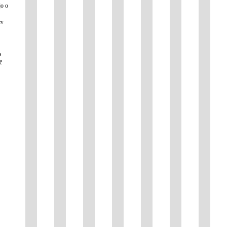
jo o
ev
a
č