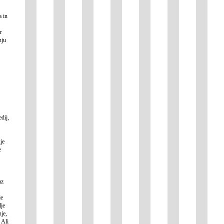
a in
r
nju
dij,
je
e
az
je
lje
je,
 Ali