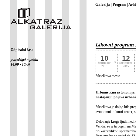
Galerija |
Program |
Arhi
Likovni program 
Odpiralni čas:
10
12
ponedeljek - petek:
>
September
September
14.00 - 18.00
2015
2015
Metelkova mesto.
Urbanistična avtonomija.
nastajanju pojava urbani
Metelkova je dolgo bila pre
avtonomni kulturni center, s
Delovanje kroga ljudi med l
Vendar se je ta pojem na Met
pri kakršnihkoli sprememba
Razstava bo na ogled do 12.