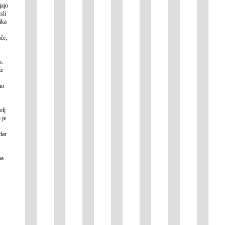
jajo
sli
ika
če,
o.
že
mo
olj
 je
dar
na