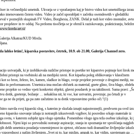
ežiser in večmedijski umetnik. Ukvarja se z vprašanjem kaj je bistvo videa kot umetniškega izraz
tako imenovanem čistem videu. Video je začel uporabljati v začetku osemdesetih v gledališki
eval v poznejših skupinah FV Video, Borghesia, ZANK. Delal je tudi kot video montažer, avto
or projektov in tv oddaj. Na prelomu tisočletja se je obrnil k raziskovanju, prakticiranju, beleže
/www.korda-art.si/
Galerija Alkatraz/KUD Mreža.
ljana.
 lahko letim!, kiparska postavitev, četrtek, 10.9. ob 21.00, Galerija Channel zero.
ijo ustvarjalk, ki je izoblikovala različne pristope in poetike ter kiparstvo pojmuje kot širok me
odobni pristopi na vsebinski ali na medijski ravni. Kot kiparka poleg oblikovanja v klasičnem
 kot so bron, železo, les, kamen, sladkor in blago, svoje projekte povezuje z drugimi mediji, na
iko in performansom. Umetnica ima močan občutek za material; gnete glino, šiva blago, obdelu
njene projekte so vedno vpeti konkretni objekti, glavni poudarek je na taktilnosti. Sama pravi: „Š
tvu dotik, gnetenje, božanje … nekakšna nit, ki vse, kar ustvarim, povezuje, pa četudi je v
i se ga ne da prijeti, ga pa zato začutimo in ta dotik vzpostavimo preko oči.“(1)
itro razvila svoj kiparski slog, s katerim je skušala iznajti najustreznejši, predvsem pa svež izr
no kiparsko snovanje izhaja iz notranjih izkustvenih vzgibov, ki posredno srkajo materiale iz
a sveta, v katerem subjekt igra vlogo ujetnika. Pomembno vlogo igra teža osebne izkušnje, ki 
bnosti. Njeni kipi so prevodniki notranje aspiracije, stanja in spoznanja ter sproščanja najglob
jih delih umetnica poudarja vznemirjenost in ujetost, občasno tudi dramatične življenjske izkušn
ko vzporednost z našim življenjem.„Svet ni to, kar mislim, ampak to, kar vidim, sprejemam ga …