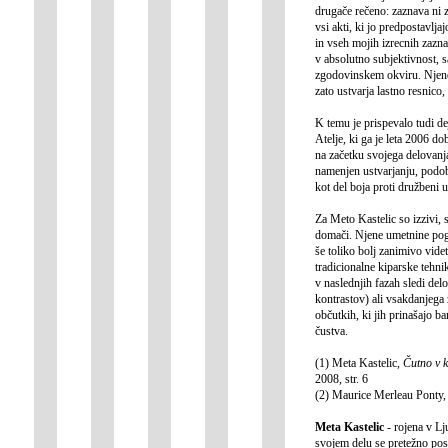
drugače rečeno: zaznava ni z
vsi akti, ki jo predpostavlja
in vseh mojih izrecnih zazna
v absolutno subjektivnost, 
zgodovinskem okviru. Njeno 
zato ustvarja lastno resnico,
K temu je prispevalo tudi d
Atelje, ki ga je leta 2006 do
na začetku svojega delovanja
namenjen ustvarjanju, podo
kot del boja proti družbeni 
Za Meto Kastelic so izzivi, 
domači. Njene umetnine pogos
še toliko bolj zanimivo vide
tradicionalne kiparske tehni
v naslednjih fazah sledi del
kontrastov) ali vsakdanjega 
občutkih, ki jih prinašajo b
čustva.
(1) Meta Kastelic,
Čutno v k
2008, str. 6
(2) Maurice Merleau Ponty
Meta Kastelic
- rojena v L
svojem delu se pretežno posv