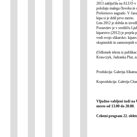
2013 zaključila na ALUO v L
položaju malega človeka in o
Prešernovo nagrado. V času 
kipa si je delil prvo mesto.
Leta 2012 je dobila in izve
Postavitev je v središču Lj
kiparstvo (2012) je prejela
vodi svojo slikarsko- kipar
skupinskih in samostojnih ra
(Odlomek teksta iz publikac
Krawczyk, Jadranka Plut, 
Produkcija: Galerija Alkat
Koprodukcija: Galerija Cha
Vljudno vabljeni tudi na 
mesto od 13.00 do 20.00.
Celotni program 22. oble