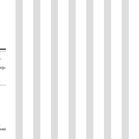
,
rijo
.
evani