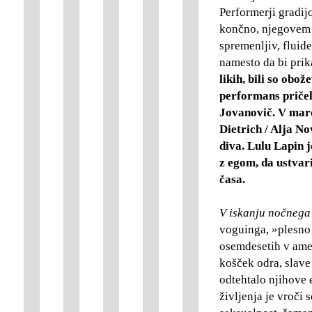
Performerji gradijo
končno, njegovem iz
spremenljiv, fluide
namesto da bi pri
likih, bili so obož
performans pričel
Jovanovič. V marc
Dietrich / Alja N
diva. Lulu Lapin j
z egom, da ustvar
časa.
V iskanju nočnega 
voguinga, »plesno 
osemdesetih v amer
košček odra, slave
odtehtalo njihove 
življenja je vroči 