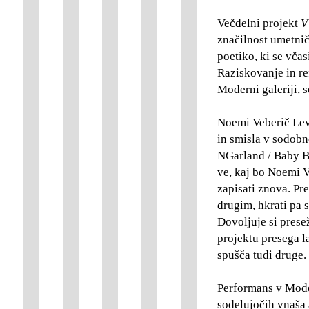
Večdelni projekt
V 
značilnost umetnič
poetiko, ki se vča
Raziskovanje in ref
Moderni galeriji, 
Noemi Veberič Levo
in smisla v sodobn
NGarland / Baby Bl
ve, kaj bo Noemi Ve
zapisati znova. Pr
drugim, hkrati pa 
Dovoljuje si prese
projektu presega l
spušča tudi druge.
Performans v Moder
sodelujočih vnaša a