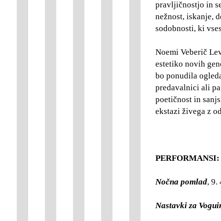
pravljičnostjo in 
nežnost, iskanje, 
sodobnosti, ki vses
Noemi Veberič Levo
estetiko novih gene
bo ponudila ogledal
predavalnici ali pa
poetičnost in sanjs
ekstazi živega z od
PERFORMANSI:
Nočna pomlad
, 9.
Nastavki za Vogui