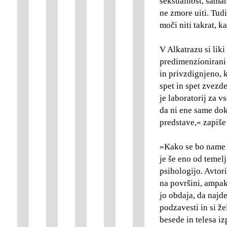
seksualnost, šamans
ne zmore uiti. Tud
moči niti takrat, ka
V Alkatrazu si liki
predimenzionirani p
in privzdignjeno, k
spet in spet zvezd
je laboratorij za v
da ni ene same dok
predstave,« zapiše
»Kako se bo name 
je še eno od temel
psihologijo. Avtori
na površini, ampak 
jo obdaja, da najd
podzavesti in si ž
besede in telesa iz