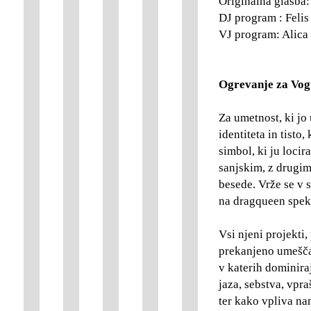
Originalna glasba
DJ program : Feli
VJ program: Alica
Ogrevanje za Vog
Za umetnost, ki jo
identiteta in tisto
simbol, ki ju locir
sanjskim, z drugim
besede. Vrže se v 
na dragqueen spek
Vsi njeni projekti,
prekanjeno umešča 
v katerih dominira
jaza, sebstva, vpra
ter kako vpliva na