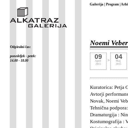
Galerija |
Program |
Arhi
Noemi Veberi
Odpiralni čas:
09
04
ponedeljek - petek:
>
14.00 - 18.00
April
Maj
2015
2015
Kuratorica: Petja 
Avtorji performans
Novak, Noemi Veb
Tehnična podpora:
Dramaturgija : Ni
Kostumografija : 