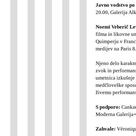
Javno vodstvo po
20.00, Galerija Alk
Noemi Veberič Le
filma in likovne u
Quimperju v Franci
medijev na Paris 8
Njeno delo karakter
zvok in performans
umetnica izkušnje 
medčloveške sposob
živemu performan
S podporo:
Cankar
Moderna Galerij
Zahvale:
Véroniqu