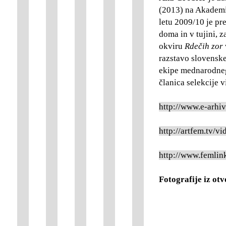
(2013) na Akademij
letu 2009/10 je pre
doma in v tujini, z
okviru
Rdečih zor
razstavo slovenske
ekipe mednarodneg
članica selekcije
http://www.e-arhi
http://artfem.tv/vi
http://www.femlin
Fotografije iz otv