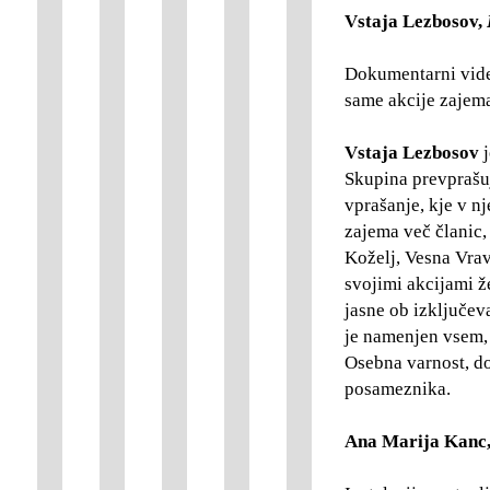
Vstaja Lezbosov,
Dokumentarni video
same akcije zajem
Vstaja Lezbosov
j
Skupina prevprašu
vprašanje, kje v n
zajema več članic, 
Koželj, Vesna Vrav
svojimi akcijami že
jasne ob izključev
je namenjen vsem, 
Osebna varnost, do
posameznika.
Ana Marija Kanc