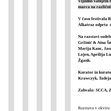
Vljudno vabljeni t
marca na različnih
V času festivala 
Alkatraz odprta 
Na razstavi sode
Gržinić & Aina Š
Marija Kanc, Jasn
Lojen, Aprilija L
Žgank.
Kurator in kurato
Krawczyk, Tadeja 
Zahvala: SCCA, Z
Razstava v okviru