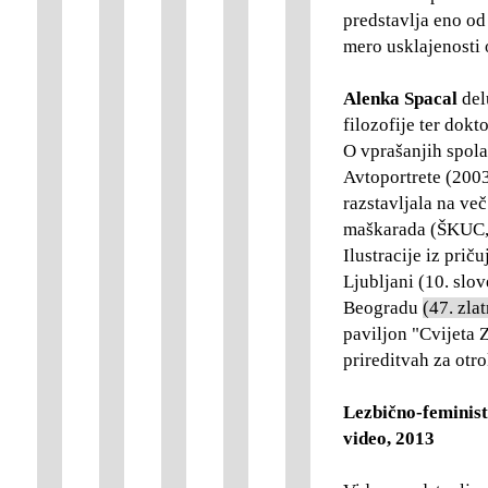
predstavlja eno od
mero usklajenosti 
Alenka Spacal
delu
filozofije ter dokt
O vprašanjih spola 
Avtoportrete (2003-
razstavljala na ve
maškarada (ŠKUC, 
Ilustracije iz prič
Ljubljani (10. slo
Beogradu
(47. zla
paviljon "Cvijeta
prireditvah za otro
Lezbično-feminis
video, 2013