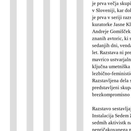
je prva večja skup
v Sloveniji, kar d
je prva v seriji ra
kuratorke Jasne Kl
Andreje Gomišček. 
znanih avtoric, ki
sedanjih dni, vend
let. Razstava ni pr
mavrico ustvarjaln
ključna umetniška 
lezbično-feministi
Razstavljena dela 
predstavljeni skup
brezkompromisno p
Razstavo sestavlja
Instalacija Sedem 
sedmih aktivistk n
nepričakovanega na