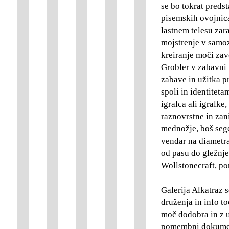
se bo tokrat preds
pisemskih ovojnica
lastnem telesu zar
mojstrenje v samoz
kreiranje moči zav
Grobler v zabavni 
zabave in užitka p
spoli in identiteta
igralca ali igralke
raznovrstne in zan
mednožje, boš seg
vendar na diametra
od pasu do gležnj
Wollstonecraft, 
Galerija Alkatraz s
druženja in info t
moč dodobra in z u
pomembni dokumenta