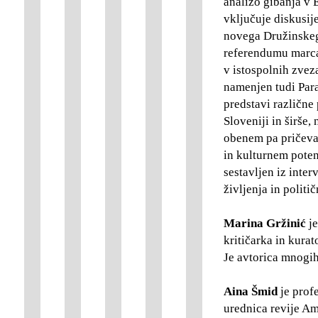
analizo gibanja v E
vključuje diskusije
novega Družinskega
referendumu marca
v istospolnih zvez
namenjen tudi Par
predstavi različne
Sloveniji in širše,
obenem pa pričeva
in kulturnem potenc
sestavljen iz inte
življenja in politi
Marina Gržinić
je
kritičarka in kura
Je avtorica mnogih
Aina Šmid
je prof
urednica revije Am