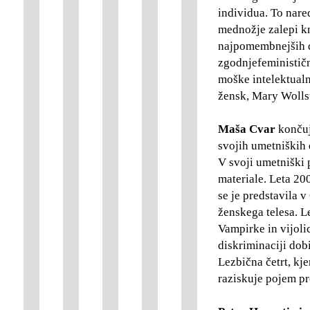
individua. To nared
mednožje zalepi kn
najpomembnejših d
zgodnjefeministič
moške intelektual
žensk, Mary Wolls
Maša Cvar
končuje
svojih umetniških
V svoji umetniški p
materiale. Leta 20
se je predstavila v
ženskega telesa. L
Vampirke in vijoli
diskriminaciji dobi
Lezbična četrt, kje
raziskuje pojem pr