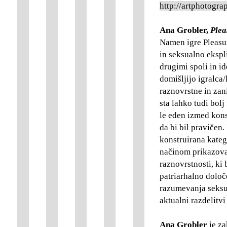
http://artphotogr
Ana Grobler,
Plea
Namen igre Pleasur
in seksualno ekspl
drugimi spoli in i
domišljijo igralca/
raznovrstne in zani
sta lahko tudi bol
le eden izmed kons
da bi bil pravičen
konstruirana kateg
načinom prikazovan
raznovrstnosti, ki
patriarhalno dolo
razumevanja seksua
aktualni razdelitvi
Ana Grobler
je za