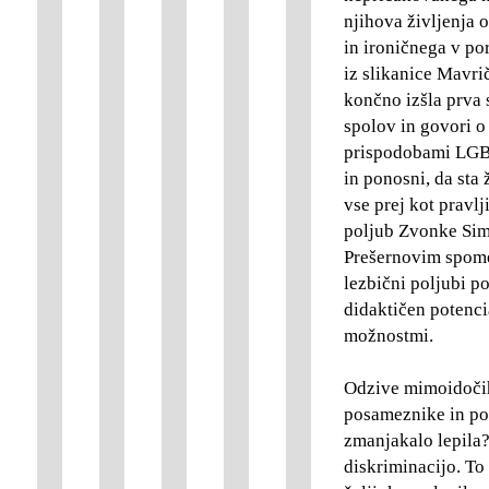
njihova življenja 
in ironičnega v po
iz slikanice Mavri
končno izšla prva 
spolov in govori o
prispodobami LGBTQ
in ponosni, da sta ž
vse prej kot pravl
poljub Zvonke Simč
Prešernovim spome
lezbični poljubi p
didaktičen potencia
možnostmi.
Odzive mimoidočih 
posameznike in po
zmanjakalo lepila?
diskriminacijo. To 