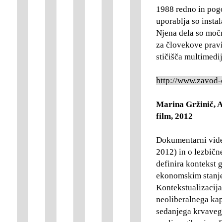
1988 redno in pogos
uporablja so instal
Njena dela so moč
za človekove pravi
stičišča multimedi
http://www.zavod-
Marina Gržinič, 
film, 2012
Dokumentarni vide
2012) in o lezbične
definira kontekst 
ekonomskim stanjem
Kontekstualizacija
neoliberalnega kapi
sedanjega krvavega