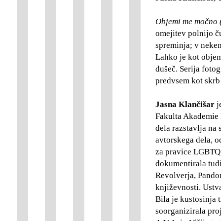
Objemi me močno (
omejitev polnijo ču
spreminja; v nekem
Lahko je kot objem;
dušeč. Serija fotog
predvsem kot skrb 
Jasna Klančišar
j
Fakulta Akademie 
dela razstavlja na
avtorskega dela, o
za pravice LGBTQ*
dokumentirala tudi
Revolverja, Pandor
književnosti. Ustva
Bila je kustosinja 
soorganizirala pro