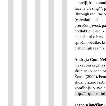
naraciji, ki jo po
face is blazing)”, 
(through red line 
(calculations)” na f
preračunljivost, pa
podlaktjo. Delo, k
daje slutiti o br
sproža občutke, ki
prihodnjih razmišl
Andreja Gomišče
makedonskega jezik
skupinsko, sodelov
Žensk (2006), Femf
skozi prizmo lezb
vprašanja. V svoje
http://artplace-li
Jasna Klančišar,
O