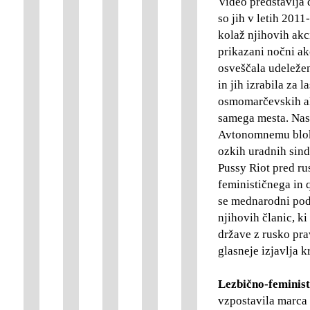
Video predstavlja 
so jih v letih 201
kolaž njihovih akcij
prikazani nočni ak
osveščala udeležen
in jih izrabila za 
osmomarčevskih akc
samega mesta. Nasl
Avtonomnemu bloku 
ozkih uradnih sind
Pussy Riot pred r
feminističnega in 
se mednarodni podp
njihovih članic, ki 
države z rusko pra
glasneje izjavlja k
Lezbično-feminis
vzpostavila marca 