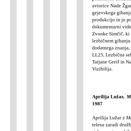
avtorice Nade Žgank
gejevskega gibanja
produkcijo in jo p
dokumentarni vide
Zvonke Simčič, ki 
lezbičnem gibanju 
dodatnega znanja, 
LL25, Lezbična se
Tatjane Greif in N
Vizibilija.
Aprilija Lužar,
M
1987
Aprilija Lužar z
Ma
telesu zaradi dru