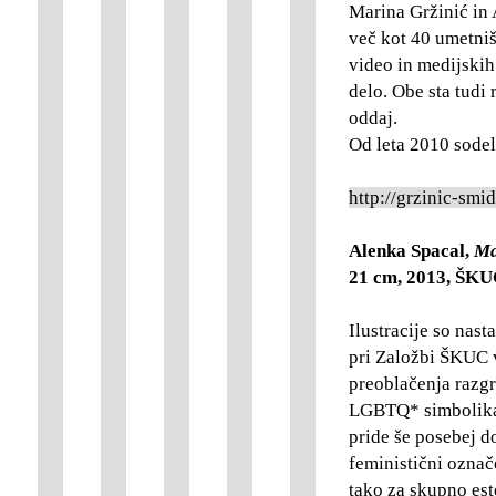
Marina Gržinić in 
več kot 40 umetniš
video in medijskih
delo. Obe sta tudi
oddaj.
Od leta 2010 sodel
http://grzinic-smid
Alenka Spacal,
Ma
21 cm, 2013, ŠKU
Ilustracije so nast
pri Založbi ŠKUC v
preoblačenja razgr
LGBTQ* simbolika, 
pride še posebej do
feministični označ
tako za skupno est