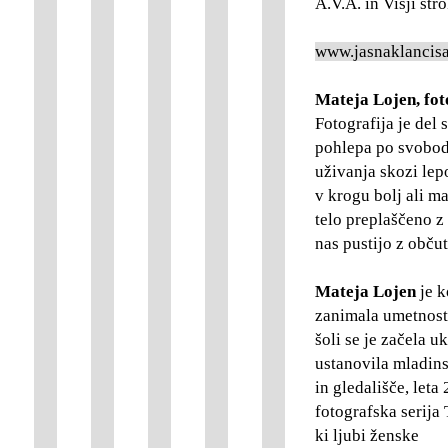
A.V.A. in Višji str
www.jasnaklancisa
Mateja Lojen, foto
Fotografija je del s
pohlepa po svobodi
uživanja skozi lepo
v krogu bolj ali m
telo preplaščeno z
nas pustijo z obču
Mateja Lojen
je k
zanimala umetnost,
šoli se je začela u
ustanovila mladins
in gledališče, leta
fotografska serija
ki ljubi ženske