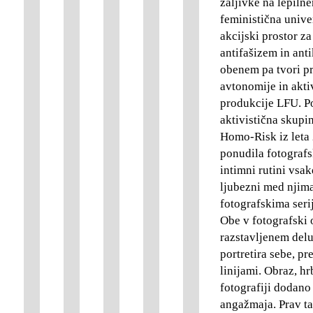
žaljivke na lepilne
feministična unive
akcijski prostor za
antifašizem in ant
obenem pa tvori pr
avtonomije in akti
produkcije LFU. Po
aktivistična skupi
Homo-Risk iz leta 
ponudila fotografs
intimni rutini vsak
ljubezni med njima
fotografskima ser
Obe v fotografski 
razstavljenem delu
portretira sebe, p
linijami. Obraz, hr
fotografiji dodano 
angažmaja. Prav ta