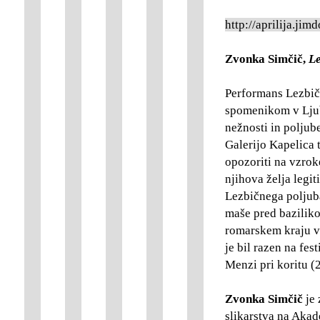
http://aprilija.jim
Zvonka Simčič,
Le
Performans Lezbičn
spomenikom v Ljubl
nežnosti in poljube
Galerijo Kapelica t
opozoriti na vzroke
njihova želja legit
Lezbičnega poljuba
maše pred bazilik
romarskem kraju v
je bil razen na fes
Menzi pri koritu (
Zvonka Simčič
je 
slikarstva na Akad