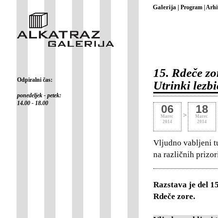
Galerija |
Program |
Arhi
15. Rdeče zo
Odpiralni čas:
Utrinki lezb
ponedeljek - petek:
14.00 - 18.00
06
18
>
Marec
Marec
2014
2014
Vljudno vabljeni tu
na različnih prizor
Razstava je del 1
Rdeče zore.