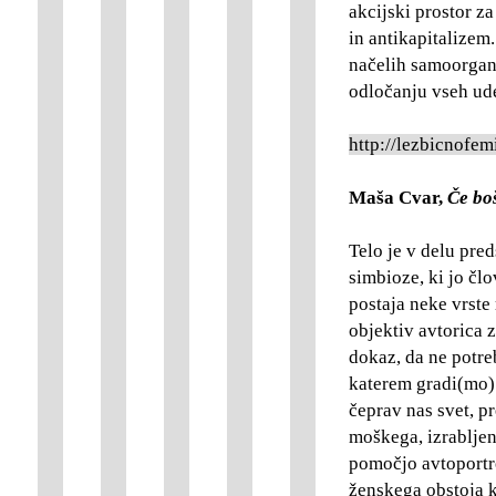
akcijski prostor za
in antikapitalizem.
načelih samoorgan
odločanju vseh ud
http://lezbicnofe
Maša Cvar,
Če boš
Telo je v delu pre
simbioze, ki jo čl
postaja neke vrste
objektiv avtorica z
dokaz, da ne potr
katerem gradi(mo) 
čeprav nas svet, pr
moškega, izrabljen
pomočjo avtoportre
ženskega obstoja 