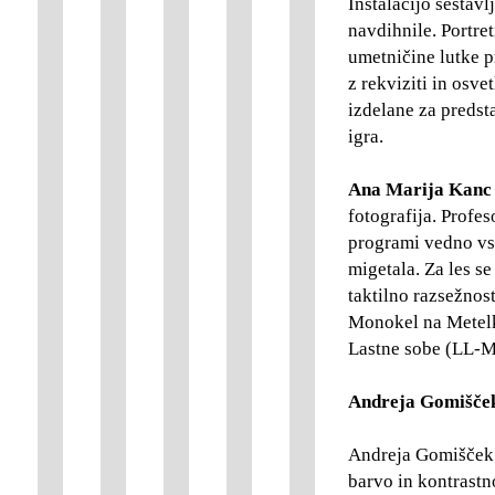
Instalacijo sestavl
navdihnile. Portret
umetničine lutke p
z rekviziti in osve
izdelane za predst
igra.
Ana Marija Kan
fotografija. Profes
programi vedno vseb
migetala. Za les se
taktilno razsežnos
Monokel na Metelko
Lastne sobe (LL-M
Andreja Gomišče
Andreja Gomišček v
barvo in kontrastno