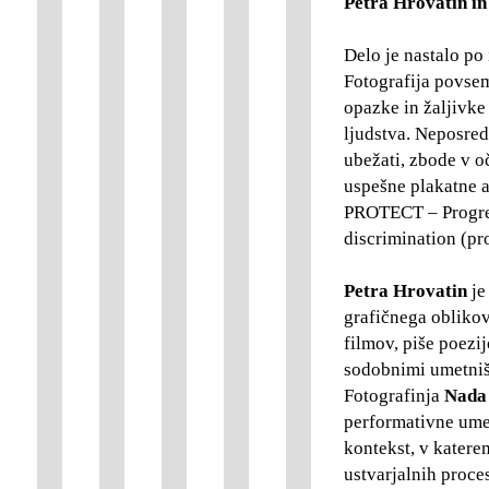
Petra Hrovatin i
Delo je nastalo po
Fotografija povsem
opazke in žaljivke
ljudstva. Neposred
ubežati, zbode v oč
uspešne plakatne a
PROTECT – Progres
discrimination (pr
Petra Hrovatin
je
grafičnega oblikov
filmov, piše poezij
sodobnimi umetnišk
Fotografinja
Nada
performativne umet
kontekst, v katere
ustvarjalnih proce