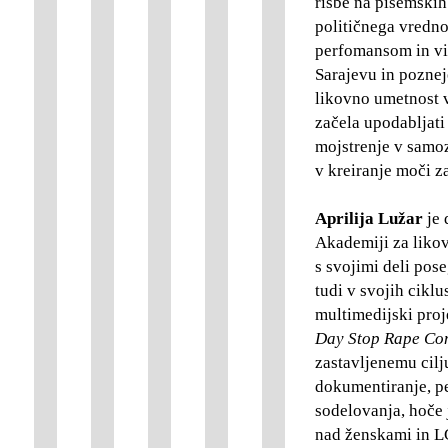
risbe na pisemski
političnega vredno
perfomansom in vi
Sarajevu in poznej
likovno umetnost v 
začela upodabljati
mojstrenje v samoz
v kreiranje moči z
Aprilija Lužar
je 
Akademiji za likov
s svojimi deli pos
tudi v svojih ciklu
multimedijski proj
Day Stop Rape Con
zastavljenemu cilju
dokumentiranje, p
sodelovanja, hoče j
nad ženskami in 