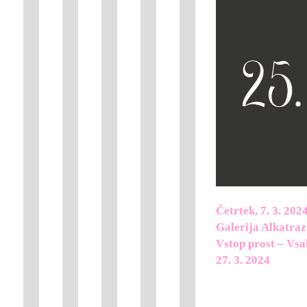
Četrtek, 7. 3. 202
Galerija Alkatra
Vstop prost – Vsak
27. 3. 2024