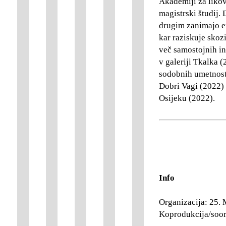
Akademiji za likov
magistrski študij. 
drugim zanimajo e
kar raziskuje skoz
več samostojnih i
v galeriji Tkalka 
sodobnih umetnost
Dobri Vagi (2022) 
Osijeku (2022).
Info
Organizacija: 25. 
Koprodukcija/soorg