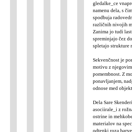
gledalke_ce vnapre
namenu dela, s čim
spodbuja radovedno
različnih nivojih 
Zanima jo tudi last
spreminjajo čez do
spletajo strukture 
Sekvenčnost je po
motivu z njegovim
pomembnost. Z mob
ponavljanjem, nad
odnose med objekti
Dela Sare Skenderij
asociirale_i z rož
ostrine in mehkobe 
materialov na spec
odtenki roza barv