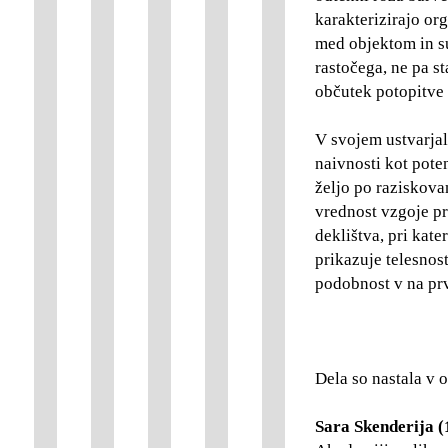
karakterizirajo or
med objektom in su
rastočega, ne pa s
občutek potopitve 
V svojem ustvarja
naivnosti kot pote
željo po raziskovan
vrednost vzgoje pr
deklištva, pri kate
prikazuje telesnos
podobnost v na prv
Dela so nastala v 
Sara Skenderija (