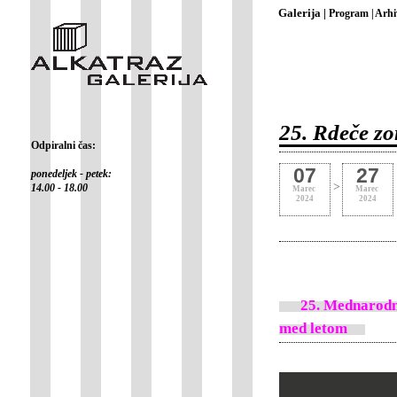
Galerija |
Program |
Arhi
25. Rdeče zo
Odpiralni čas:
07
27
ponedeljek - petek:
>
14.00 - 18.00
Marec
Marec
2024
2024
25. Mednarodni fe
med letom