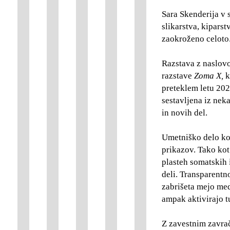
Sara Skenderija v s
slikarstva, kiparst
zaokroženo celoto
Razstava z naslo
razstave
Zoma X,
k
preteklem letu 2023
sestavljena iz neka
in novih del.
Umetniško delo ko
prikazov. Tako kot
plasteh somatskih 
deli. Transparentn
zabrišeta mejo me
ampak aktivirajo tu
Z zavestnim zavrač