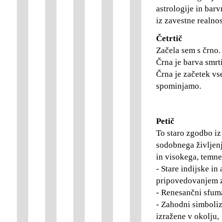
astrologije in bar
iz zavestne realnos
Četrtič
Začela sem s črno.
Črna je barva smrt
Črna je začetek vse
spominjamo.
Petič
To staro zgodbo iz
sodobnega življenj
in visokega, temne
- Stare indijske in
pripovedovanjem zg
- Renesančni sfuma
- Zahodni simboli
izražene v okolju,