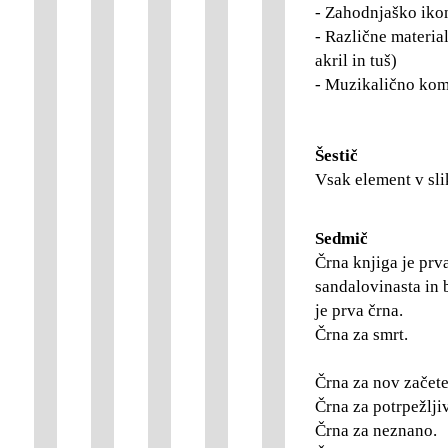
- Zahodnjaško iko
- Različne materiale
akril in tuš)
- Muzikalično komp
Šestič
Vsak element v sl
Sedmič
Črna knjiga je prva
sandalovinasta in 
je prva črna.
Črna za smrt.
Črna za nov začete
Črna za potrpežljiv
Črna za neznano.