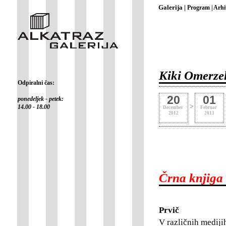
Galerija |
Program |
Arhi
Kiki Omerzel
Odpiralni čas:
20
01
ponedeljek - petek:
>
14.00 - 18.00
December
Februar
2012
2013
Črna knjiga
Prvič
V različnih medijih