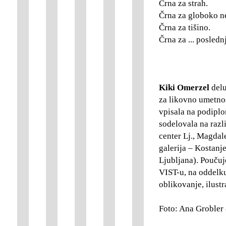
Črna za strah.
Črna za globoko n
Črna za tišino.
Črna za ... posledn
Kiki Omerzel
delu
za likovno umetnost
vpisala na podiplo
sodelovala na razl
center Lj., Magda
galerija – Kostanj
Ljubljana). Poučuje
VIST-u, na oddelku 
oblikovanje, ilustr
Foto: Ana Grobler