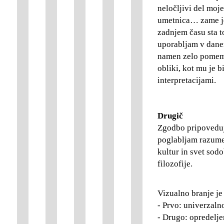
neločljivi del moje
umetnica… zame je
zadnjem času sta to
uporabljam v danem
namen zelo pomemb
obliki, kot mu je 
interpretacijami.
Drugič
Zgodbo pripoveduj
poglabljam razumev
kultur in svet sodo
filozofije.
Vizualno branje je
- Prvo: univerzalno
- Drugo: opredelje