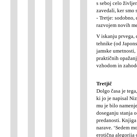
s seboj celo življ
zavedali, ker smo s
- Tretje: sodobno,
razvojem novih me
V iskanju prvega, 
tehnike (od Japons
jamske umetnosti, 
praktičnih opažanj
vzhodom in zahodom
Tretjič
Dolgo časa je tega
ki jo je napisal N
mu je bilo namenje
doseganju stanja o
predanosti. Knjig
narave. ‘Sedem mod
erotična alegorija