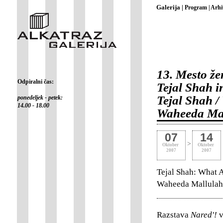
Galerija |
Program |
Arhi
13. Mesto že
Odpiralni čas:
Tejal Shah 
Tejal Shah /
ponedeljek - petek:
14.00 - 18.00
Waheeda Mal
07
14
>
Oktober
Oktober
2007
2007
Tejal Shah: What Ar
Waheeda Mallulah: 
Razstava
Nared'!
v