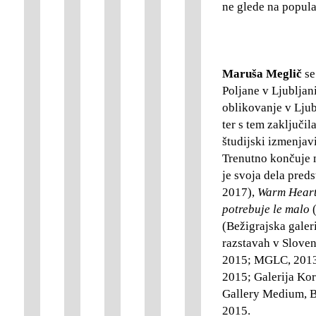
ne glede na popula
Maruša Meglič
se
Poljane v Ljubljan
oblikovanje v Ljub
ter s tem zaključil
študijski izmenjavi
Trenutno končuje m
je svoja dela pred
2017),
Warm Heart
potrebuje le malo
(
(Bežigrajska galer
razstavah v Sloven
2015; MGLC, 2013;
2015; Galerija Kor
Gallery Medium, B
2015.