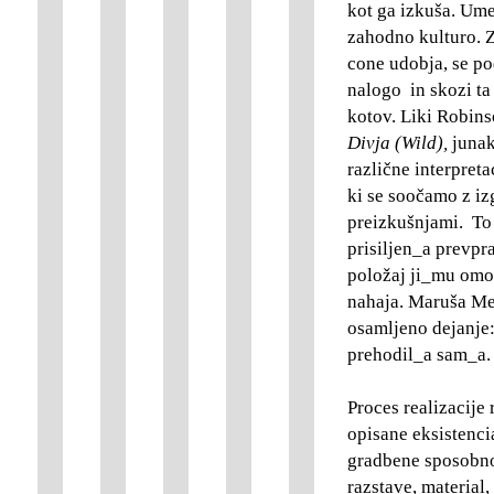
kot ga izkuša. Umet
zahodno kulturo. Z
cone udobja, se po
nalogo in skozi ta
kotov. Liki Robins
Divja (Wild),
junak
različne interpreta
ki se soočamo z i
preizkušnjami. To j
prisiljen_a prevpra
položaj ji_mu omog
nahaja. Maruša Meg
osamljeno dejanje:
prehodil_a sam_a.
Proces realizacije
opisane eksistenci
gradbene sposobnos
razstave, material,