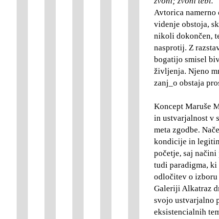
zvoni; zvoni tebi.
Avtorica namerno 
videnje obstoja, sk
nikoli dokončen, te
nasprotij. Z razsta
bogatijo smisel bi
življenja. Njeno m
zanj_o obstaja pro
Koncept Maruše Meg
in ustvarjalnost v
meta zgodbe. Načen
kondicije in legit
početje, saj načini
tudi paradigma, ki 
odločitev o izboru
Galeriji Alkatraz 
svojo ustvarjalno 
eksistencialnih te