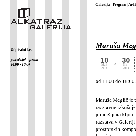
Galerija |
Program |
Arhi
Maruša Megli
Odpiralni čas:
10
30
ponedeljek - petek:
>
14.00 - 18.00
Maj
Maj
2018
2018
od 11.00 do 18:00.
Maruša Meglič je t
razstavne izkušnje
premišljena kljub 
razstava v Galeriji
prostorskih kompoz