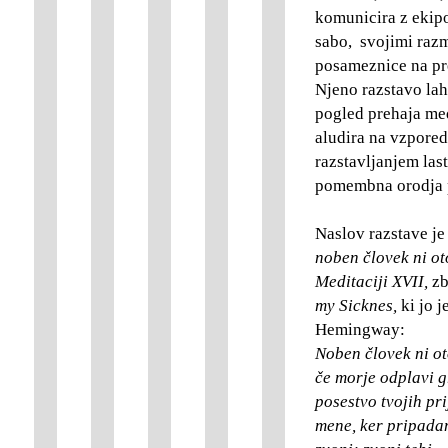
komunicira z ekipo 
sabo, svojimi razmi
posameznice na pre
Njeno razstavo lah
pogled prehaja med
aludira na vzpored
razstavljanjem las
pomembna orodja 
Naslov razstave je
noben človek ni o
Meditaciji XVII,
zb
my Sicknes
,
ki jo j
Hemingway:
Noben človek ni ot
če morje odplavi gr
posestvo tvojih pri
mene, ker pripadam