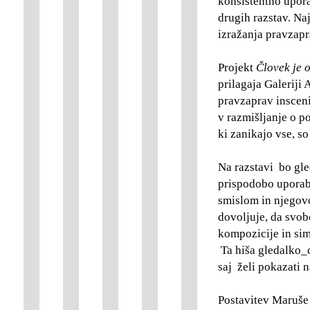
konsistentno uporab
drugih razstav. Na
izražanja pravzapr
Projekt
Človek je 
prilagaja Galeriji 
pravzaprav insceni
v razmišljanje o po
ki zanikajo vse, so
Na razstavi bo gle
prispodobo uporab
smislom in njegov
dovoljuje, da svo
kompozicije in simb
Ta hiša gledalko_c
saj želi pokazati 
Postavitev Maruše 