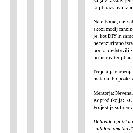
zagate razstavljen
ki jih razstava iz
Nato bomo, navdahn
skozi medij fanzin
je, kot DIY in sa
necenzurirano izraž
bomo predstavili 
primerov ter jih na
Projekt je namenje
material bo poskrb
Mentorja: Nevena 
Koprodukcija: KUD
Projekt je sofinan
Delavnica poteka v
sodobno umetnost",