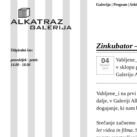
Galerija |
Program |
Arhi
Zinkubator 
Odpiralni čas:
04
Vabljene_
ponedeljek - petek:
14.00 - 18.00
Oktober
v sklopu p
2019
Galerijo 
Vabljene_i na prvi
dalje, v Galeriji A
dogajanje, ki nam 
Srečanje začnemo 
let videa in filma
.