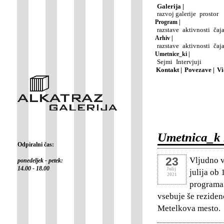
Galerija |
razvoj galerije
prostor
Program |
razstave
aktivnosti
čaj
Arhiv |
razstave
aktivnosti
čaj
Umetnice_ki |
Sejmi
Intervjuji
Kontakt |
Povezave |
Vi
Umetnica_k 
Odpiralni čas:
23
Vljudno v
ponedeljek - petek:
14.00 - 18.00
Julij
julija ob
2021
programa
vsebuje še reziden
Metelkova mesto.