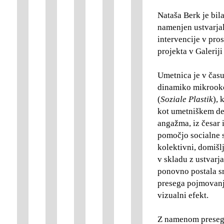
Nataša Berk je bil
namenjen ustvarjal
intervencije v pr
projekta v Galeriji
Umetnica je v času
dinamiko mikrooko
(
Soziale Plastik
), 
kot umetniškem del
angažma, iz česar 
pomočjo socialne 
kolektivni, domišlj
v skladu z ustvarja
ponovno postala sr
presega pojmovanje
vizualni efekt.
Z namenom presega