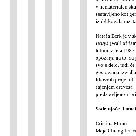
v nematerialen sku
sestavljeno kot ge
izoblikovala razsta
Nataša Berk je v sk
Beuys
(Wall of fa
hitom iz leta 1987
opozarja na to, da 
svoje delo, tudi č
gostovanja izvedla
likovnih projektih
sajenjem drevesa 
predstavljeno v pr
Sodelujoče_i umet
Cristina Miran
Maja Chieng Frise