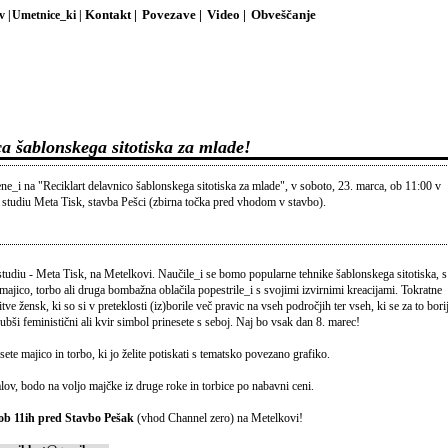
v |
Umetnice_ki |
Kontakt |
Povezave |
Video |
Obveščanje
ca šablonskega sitotiska za mlade!
ne_i na "Reciklart delavnico šablonskega sitotiska za mlade", v soboto, 23. marca, ob 11:00 v
 studiu Meta Tisk, stavba Pešci (zbirna točka pred vhodom v stavbo).
 studiu - Meta Tisk, na Metelkovi. Naučile_i se bomo popularne tehnike šablonskega sitotiska, s
ajico, torbo ali druga bombažna oblačila popestrile_i s svojimi izvirnimi kreacijami. Tokratne
ve žensk, ki so si v preteklosti (iz)borile več pravic na vseh področjih ter vseh, ki se za to bori
jubši feministični ali kvir simbol prinesete s seboj. Naj bo vsak dan 8. marec!
sete majico in torbo, ki jo želite potiskati s tematsko povezano grafiko.
alov, bodo na voljo majčke iz druge roke in torbice po nabavni ceni.
 ob 11ih pred Stavbo Pešak
(vhod Channel zero) na Metelkovi!