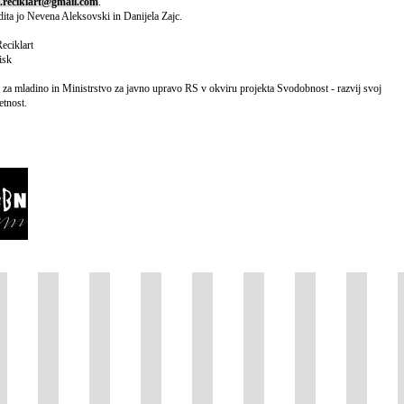
al.reciklart@gmail.com
.
dita jo Nevena Aleksovski in Danijela Zajc.
eciklart
isk
a mladino in Ministrstvo za javno upravo RS v okviru projekta Svodobnost - razvij svoj
etnost.