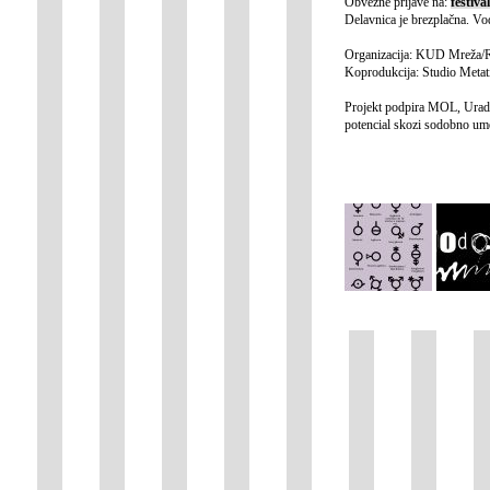
Obvezne prijave na:
festiv
Delavnica je brezplačna. Vo
Organizacija: KUD Mreža/R
Koprodukcija: Studio Metat
Projekt podpira MOL, Urad z
potencial skozi sodobno um