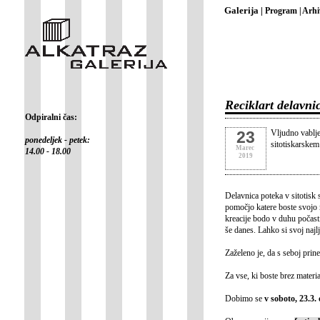
Galerija |
Program |
Arhi
Reciklart delavni
Odpiralni čas:
23
Vljudno vablje
ponedeljek - petek:
sitotiskarskem
Marec
14.00 - 18.00
2019
Delavnica poteka v sitotisk
pomočjo katere boste svojo m
kreacije bodo v duhu počastit
še danes. Lahko si svoj najl
Zaželeno je, da s seboj prine
Za vse, ki boste brez materi
Dobimo se
v soboto, 23.3.