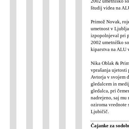
2002 umetniško so
študij videa na AL
Primož Novak, roje
umetnost v Ljublja
izpopolnjeval pri 
2002 umetniško sod
kiparstva na ALU v
Nika Oblak & Primo
vprašanja ujetost
Avtorja v svojem 
gledalcem in medij
gledalca, pri čeme
nadrejeno, saj mu n
oziroma vrednote 
Ljubičič.
Čajanke za sodob