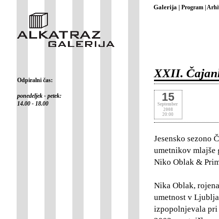
Galerija |
Program |
Arhi
XXII. Čajan
Odpiralni čas:
15
ponedeljek - petek:
14.00 - 18.00
September
2008
20:00
Jesensko sezono Č
umetnikov mlajše 
Niko Oblak & Pr
Nika Oblak, rojena
umetnost v Ljublja
izpopolnjevala pri