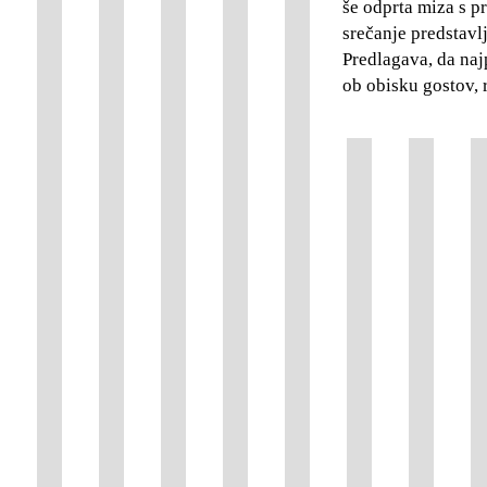
še odprta miza s p
srečanje predstavl
Predlagava, da naj
ob obisku gostov, 