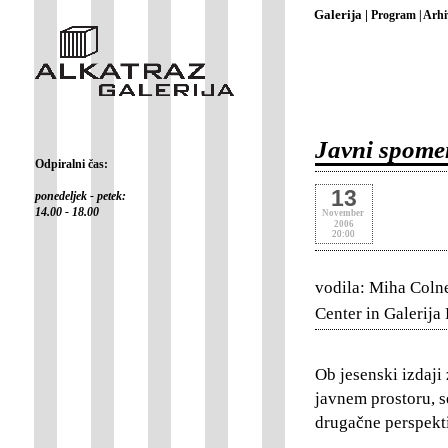
Galerija |
Program |
Arhi
Javni spomen
Odpiralni čas:
13
ponedeljek - petek:
14.00 - 18.00
November
2006
20:00
vodila: Miha Colne
Center in Galerija
Ob jesenski izdaji
javnem prostoru, se
drugačne perspekti