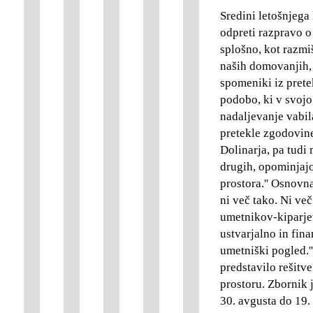
Sredini letošnjega 
odpreti razpravo o
splošno, kot razmiš
naših domovanjih,
spomeniki iz prete
podobo, ki v svojo 
nadaljevanje vabila
pretekle zgodovine
Dolinarja, pa tudi
drugih, opominjaj
prostora.'' Osnovna
ni več tako. Ni več
umetnikov-kiparjev,
ustvarjalno in fin
umetniški pogled.'
predstavilo rešitv
prostoru. Zbornik j
30. avgusta do 19.