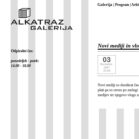
Galerija |
Program |
Arhi
Novi mediji in vl
Odpiralni čas:
03
ponedeljek - petek:
December
14.00 - 18.00
2007
20:00
Novi mediji so dostikrat čas
plati pa so ravno po zaslug
medijev ter njegovo vlogo z