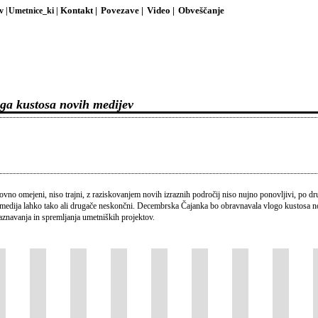
v |
Umetnice_ki |
Kontakt |
Povezave |
Video |
Obveščanje
oga kustosa novih medijev
ovno omejeni, niso trajni, z raziskovanjem novih izraznih področij niso nujno ponovljivi, po dr
i medija lahko tako ali drugače neskončni. Decembrska Čajanka bo obravnavala vlogo kustosa n
aznavanja in spremljanja umetniških projektov.