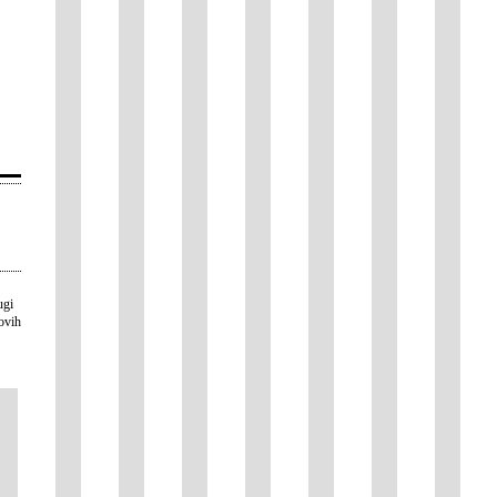
ugi
ovih